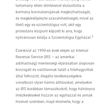
tartomány elleni döntésével elutasította a
kormány koronatanújának megbízhatóságát,
és megkérdőjelezte szavahihetőségét, mivel az
illető egy ex-szcientológus volt, akit egy
protestáns központ képzett ki arra, hogy
5
nyilvánosan bírálja a Szcientológia Egyházat.
Ezenkívül az 1990-es évek elején az Internal
Revenue Service (IRS – az amerikai
adóhatóság) mentességi eljárásában alaposan
kivizsgált és valótlannak talált a hitehagyottak
által felhozott, illegális tevékenységekre
vonatkozó olyan hamis állításokat, amelyekre
az IRS korábban támaszkodott, hogy hátrányos
intézkedéseket hozzon az egyházzal és annak
híveivel szemben, majd elismerte, hogy a