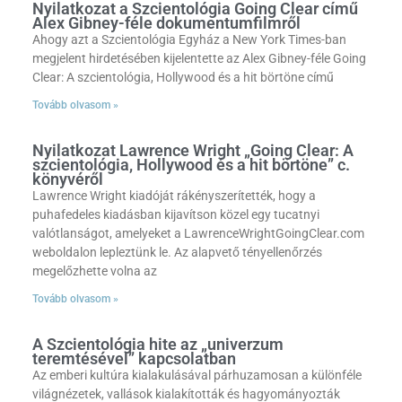
Nyilatkozat a Szcientológia Going Clear című
Alex Gibney-féle dokumentumfilmről
Ahogy azt a Szcientológia Egyház a New York Times-ban
megjelent hirdetésében kijelentette az Alex Gibney-féle Going
Clear: A szcientológia, Hollywood és a hit börtöne című
Tovább olvasom »
Nyilatkozat Lawrence Wright „Going Clear: A
szcientológia, Hollywood és a hit börtöne” c.
könyvéről
Lawrence Wright kiadóját rákényszerítették, hogy a
puhafedeles kiadásban kijavítson közel egy tucatnyi
valótlanságot, amelyeket a LawrenceWrightGoingClear.com
weboldalon lepleztünk le. Az alapvető tényellenőrzés
megelőzhette volna az
Tovább olvasom »
A Szcientológia hite az „univerzum
teremtésével” kapcsolatban
Az emberi kultúra kialakulásával párhuzamosan a különféle
világnézetek, vallások kialakították és hagyományozták