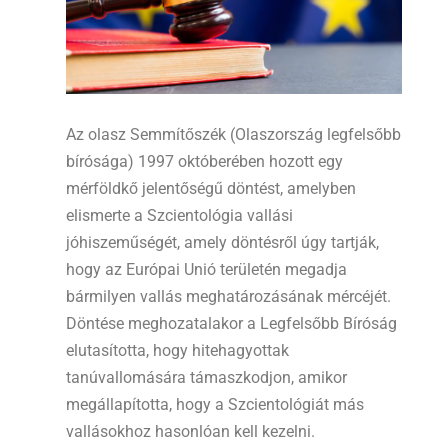
Az olasz Semmítőszék (Olaszország legfelsőbb
bírósága) 1997 októberében hozott egy
mérföldkő jelentőségű döntést, amelyben
elismerte a Szcientológia vallási
jóhiszeműségét, amely döntésről úgy tartják,
hogy az Európai Unió területén megadja
bármilyen vallás meghatározásának mércéjét.
Döntése meghozatalakor a Legfelsőbb Bíróság
elutasította, hogy hitehagyottak
tanúvallomására támaszkodjon, amikor
megállapította, hogy a Szcientológiát más
vallásokhoz hasonlóan kell kezelni.