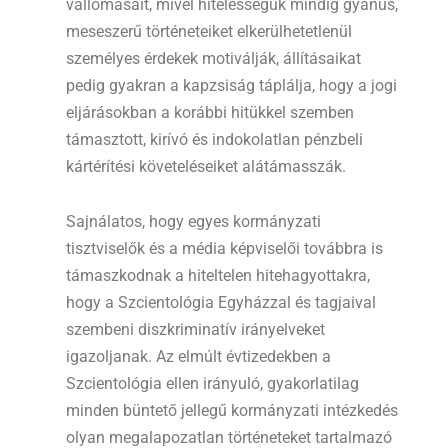
vallomásait, mivel hitelességük mindig gyanús,
meseszerű történeteiket elkerülhetetlenül
személyes érdekek motiválják, állításaikat
pedig gyakran a kapzsiság táplálja, hogy a jogi
eljárásokban a korábbi hitükkel szemben
támasztott, kirívó és indokolatlan pénzbeli
kártérítési követeléseiket alátámasszák.
Sajnálatos, hogy egyes kormányzati
tisztviselők és a média képviselői továbbra is
támaszkodnak a hiteltelen hitehagyottakra,
hogy a Szcientológia Egyházzal és tagjaival
szembeni diszkriminatív irányelveket
igazoljanak. Az elmúlt évtizedekben a
Szcientológia ellen irányuló, gyakorlatilag
minden büntető jellegű kormányzati intézkedés
olyan megalapozatlan történeteket tartalmazó