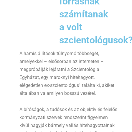
forrásnak
számítanak
a volt
szcientológusok
A hamis állítások túlnyomó többségét,
amelyekkel – elsősorban az interneten –
megpróbálják lejáratni a Szcientológia
Egyházat, egy maroknyi hitehagyott,
elégedetlen ex-szcientológus¹ találta ki, akiket
általában valamilyen bosszú vezérel.
A bíróságok, a tudósok és az objektív és felelős
kormányzati szervek rendszerint figyelmen
kívül hagyják bármely vallás hitehagyottainak