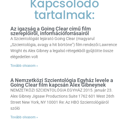
Kapcsolódó
tartalmak:
Az igazság a Going Clear című film
szereplőiről, információforrásairól
A Szcientológiát lejárató Going Clear (magyarul
„Szcientológia, avagy a hit börtöne”) film rendezői Lawrence
Wright és Alex Gibney a legalsó rétegekből gyűjtötte össze
elégedetlen volt
Tovább olvasom »
A Nemzetközi Szcientológia Egyház levele a
Going Clear film kapcsán Alex Gibneynek
NEMZETKÖZI SZCIENTOLÓGIA EGYHÁZ 2015. január 23.
Alex Gibney Jigsaw Productions Suite 1762 601 West 26th
Street New York, NY 10001 Re: Az HBO Szcientológiáról
szóló
Tovább olvasom »