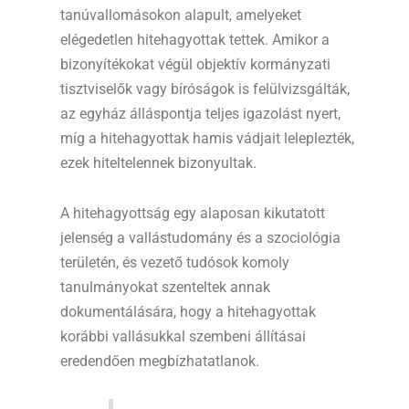
tanúvallomásokon alapult, amelyeket
elégedetlen hitehagyottak tettek. Amikor a
bizonyítékokat végül objektív kormányzati
tisztviselők vagy bíróságok is felülvizsgálták,
az egyház álláspontja teljes igazolást nyert,
míg a hitehagyottak hamis vádjait leleplezték,
ezek hiteltelennek bizonyultak.
A hitehagyottság egy alaposan kikutatott
jelenség a vallástudomány és a szociológia
területén, és vezető tudósok komoly
tanulmányokat szenteltek annak
dokumentálására, hogy a hitehagyottak
korábbi vallásukkal szembeni állításai
eredendően megbízhatatlanok.