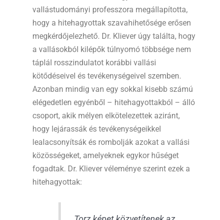
vallástudományi professzora megállapította,
hogy a hitehagyottak szavahihetősége erősen
megkérdőjelezhető. Dr. Kliever úgy találta, hogy
a vallásokból kilépők túlnyomó többsége nem
táplál rosszindulatot korábbi vallási
kötődéseivel és tevékenységeivel szemben.
Azonban mindig van egy sokkal kisebb számú
elégedetlen egyénből – hitehagyottakból – álló
csoport, akik mélyen elkötelezettek aziránt,
hogy lejárassák és tevékenységeikkel
lealacsonyítsák és rombolják azokat a vallási
közösségeket, amelyeknek egykor hűséget
fogadtak. Dr. Kliever véleménye szerint ezek a
hitehagyottak:
„Torz képet közvetítenek az