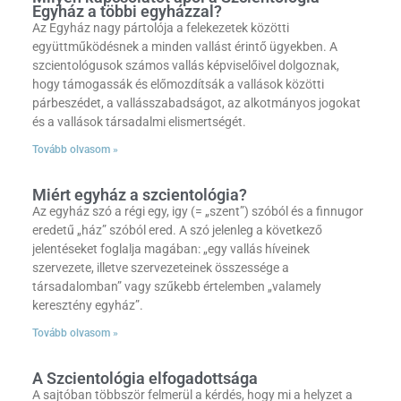
Egyház a többi egyházzal?
Az Egyház nagy pártolója a felekezetek közötti
együttműködésnek a minden vallást érintő ügyekben. A
szcientológusok számos vallás képviselőivel dolgoznak,
hogy támogassák és előmozdítsák a vallások közötti
párbeszédet, a vallásszabadságot, az alkotmányos jogokat
és a vallások társadalmi elismertségét.
Tovább olvasom »
Miért egyház a szcientológia?
Az egyház szó a régi egy, igy (= „szent”) szóból és a finnugor
eredetű „ház” szóból ered. A szó jelenleg a következő
jelentéseket foglalja magában: „egy vallás híveinek
szervezete, illetve szervezeteinek összessége a
társadalomban” vagy szűkebb értelemben „valamely
keresztény egyház”.
Tovább olvasom »
A Szcientológia elfogadottsága
A sajtóban többször felmerül a kérdés, hogy mi a helyzet a