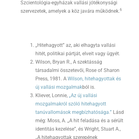
Szcientológia-egyházak vallási jótékonysági
6
szervezetek, amelyek a köz javára működnek.
„Hitehagyott” az, aki elhagyta vallási
hitét, politikai pártját, elveit vagy ügyét.
Wilson, Bryan R., A szektásság
társadalmi összetevői, Rose of Sharon
Press, 1981. A
Wilson, hitehagyottak és
új vallási mozgalmak
ból is.
Kliever, Lonnie,
„Az új vallási
mozgalmakról szóló hitehagyott
tanúvallomások megbízhatósága.”
Lásd
még: Moss, A. „A hit feladása és a sérült
identitás kezelése”, és Wright, Stuart A.,
„A hitehagyottak szerepének