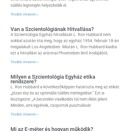
túlélés legtetején helyezkedik el.
Tovább olvasom »
Van a Szcientológiának Hitvallása?
A Szcientológia Egyház hitvallását L. Ron Hubbard nem
sokkal azután írta meg, hogy az egyház 1954. február 18-án
megalakult Los Angelesben. Miután L. Ron Hubbard kiadta
ezt a hitvallást az arizonai Phoenixben lévő irodájából,
Tovább olvasom »
Milyen a Szcientológia Egyház etika
rendszere?
L. Ron Hubbard a következőképpen határozta meg az etikát:
„józan ész és az optimális túlélés mérlegelése.” Ezt is
leszögezte: „A becstelen viselkedés túl nem élést jelent.
Minden, ami egyének, csoportok pusztulását
Tovább olvasom »
Mi az E-méter és hogyan működik?