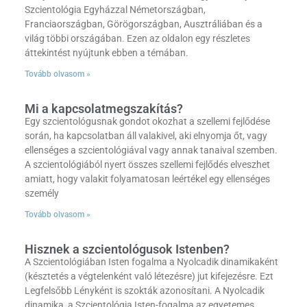
Szcientológia Egyházzal Németországban,
Franciaországban, Görögországban, Ausztráliában és a
világ többi országában. Ezen az oldalon egy részletes
áttekintést nyújtunk ebben a témában.
Tovább olvasom »
Mi a kapcsolatmegszakítás?
Egy szcientológusnak gondot okozhat a szellemi fejlődése
során, ha kapcsolatban áll valakivel, aki elnyomja őt, vagy
ellenséges a szcientológiával vagy annak tanaival szemben.
A szcientológiából nyert összes szellemi fejlődés elveszhet
amiatt, hogy valakit folyamatosan leértékel egy ellenséges
személy
Tovább olvasom »
Hisznek a szcientológusok Istenben?
A Szcientológiában Isten fogalma a Nyolcadik dinamikaként
(késztetés a végtelenként való létezésre) jut kifejezésre. Ezt
Legfelsőbb Lényként is szokták azonosítani. A Nyolcadik
dinamika, a Szcientológia Isten-fogalma az egyetemes