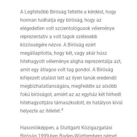
A Legfelsőbb Bíróság feltette a kérdést, hogy
honnan tudhatja egy bíróság, hogy az
elégedetlen volt szcientológusok véleménye
reprezentatív a volt tagok szélesebb
közösségére nézve. A Bíróság ezért
megállapította, hogy két, vagy akár húsz
hitehagyott véleménye aligha reprezentálja azt,
amit egy átlagos volt tag gondol. A Bíróság
kifejezett utalást tett az ilyen tanúk eredendő
megbízhatatlanságára, megfeddte az alsóbb
fokú bíróságot, amiért az az egyház két hírhedt
hitehagyottjára támaszkodott, és hatályon kívül
4
helyezte az ítéletet.
Hasonlóképpen, a Stuttgarti Közigazgatási
Bíróság 1999-ben Baden-Württemberg német