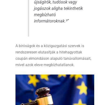
újságírók, tudósok vagy
jogászok aligha tekinthetik
megbízható
informátoroknak.³”
A bíróságok és a közigazgatási szervek is
rendszeresen elutasítják a hitehagyottak
csupán elmondáson alapuló tanúvallomásait,
mivel azok eleve megbízhatatlanok.