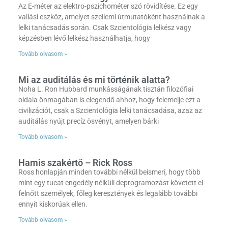
Az E-méter az elektro-pszichométer szó rövidítése. Ez egy
vallási eszköz, amelyet szellemi útmutatóként használnak a
lelki tanácsadás során. Csak Szcientológia lelkész vagy
képzésben lévő lelkész használhatja, hogy
Tovább olvasom »
Mi az auditálás és mi történik alatta?
Noha L. Ron Hubbard munkásságának tisztán filozófiai
oldala önmagában is elegendő ahhoz, hogy felemelje ezt a
civilizációt, csak a Szcientológia lelki tanácsadása, azaz az
auditálás nyújt precíz ösvényt, amelyen bárki
Tovább olvasom »
Hamis szakértő – Rick Ross
Ross honlapján minden további nélkül beismeri, hogy több
mint egy tucat engedély nélküli deprogramozást követett el
felnőtt személyek, főleg keresztények és legalább további
ennyit kiskorúak ellen.
Tovább olvasom »