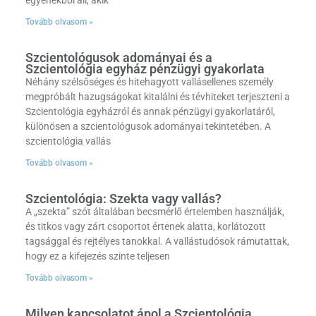
Tovább olvasom »
Szcientológusok adományai és a
Szcientológia egyház pénzügyi gyakorlata
Néhány szélsőséges és hitehagyott vallásellenes személy
megpróbált hazugságokat kitalálni és tévhiteket terjeszteni a
Szcientológia egyházról és annak pénzügyi gyakorlatáról,
különösen a szcientológusok adományai tekintetében. A
szcientológia vallás
Tovább olvasom »
Szcientológia: Szekta vagy vallás?
A „szekta” szót általában becsmérlő értelemben használják,
és titkos vagy zárt csoportot értenek alatta, korlátozott
tagsággal és rejtélyes tanokkal. A vallástudósok rámutattak,
hogy ez a kifejezés szinte teljesen
Tovább olvasom »
Milyen kapcsolatot ápol a Szcientológia