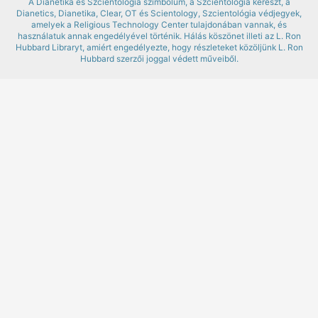
A Dianetika és Szcientológia szimbólum, a Szcientológia kereszt, a
Dianetics, Dianetika, Clear, OT és Scientology, Szcientológia védjegyek,
amelyek a Religious Technology Center tulajdonában vannak, és
használatuk annak engedélyével történik. Hálás köszönet illeti az L. Ron
Hubbard Libraryt, amiért engedélyezte, hogy részleteket közöljünk L. Ron
Hubbard szerzői joggal védett műveiből.