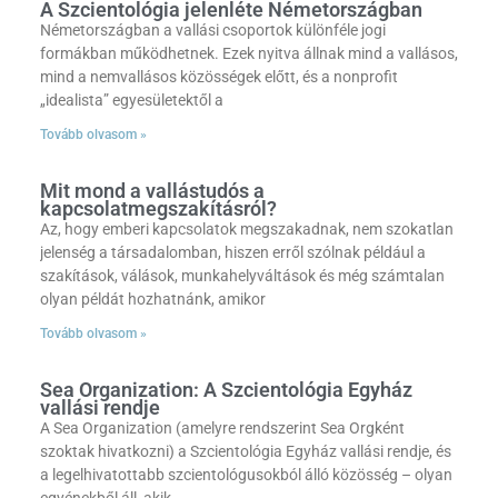
A Szcientológia jelenléte Németországban
Németországban a vallási csoportok különféle jogi
formákban működhetnek. Ezek nyitva állnak mind a vallásos,
mind a nemvallásos közösségek előtt, és a nonprofit
„idealista” egyesületektől a
Tovább olvasom »
Mit mond a vallástudós a
kapcsolatmegszakításról?
Az, hogy emberi kapcsolatok megszakadnak, nem szokatlan
jelenség a társadalomban, hiszen erről szólnak például a
szakítások, válások, munkahelyváltások és még számtalan
olyan példát hozhatnánk, amikor
Tovább olvasom »
Sea Organization: A Szcientológia Egyház
vallási rendje
A Sea Organization (amelyre rendszerint Sea Orgként
szoktak hivatkozni) a Szcientológia Egyház vallási rendje, és
a legelhivatottabb szcientológusokból álló közösség – olyan
egyénekből áll, akik