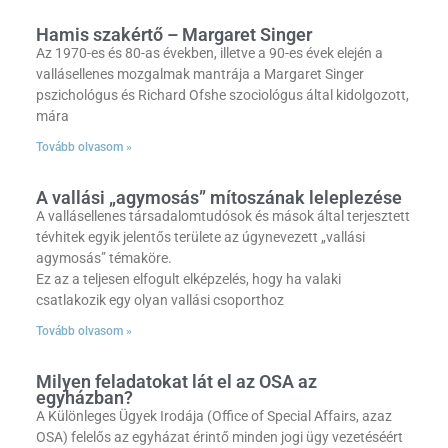
Hamis szakértő – Margaret Singer
Az 1970-es és 80-as években, illetve a 90-es évek elején a
vallásellenes mozgalmak mantrája a Margaret Singer
pszichológus és Richard Ofshe szociológus által kidolgozott,
mára
Tovább olvasom »
A vallási „agymosás” mítoszának leleplezése
A vallásellenes társadalomtudósok és mások által terjesztett
tévhitek egyik jelentős területe az úgynevezett „vallási
agymosás” témaköre.
Ez az a teljesen elfogult elképzelés, hogy ha valaki
csatlakozik egy olyan vallási csoporthoz
Tovább olvasom »
Milyen feladatokat lát el az OSA az
egyházban?
A Különleges Ügyek Irodája (Office of Special Affairs, azaz
OSA) felelős az egyházat érintő minden jogi ügy vezetéséért