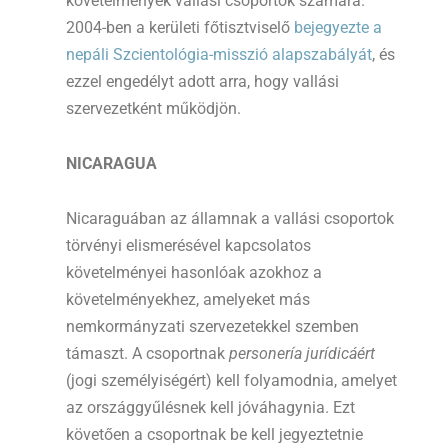
követelmények vallási csoportok számára.
2004-ben a kerületi főtisztviselő
bejegyezte a
nepáli Szcientológia-misszió alapszabályát
, és
ezzel engedélyt adott arra, hogy vallási
szervezetként működjön.
NICARAGUA
Nicaraguában az államnak a vallási csoportok
törvényi elismerésével kapcsolatos
követelményei hasonlóak azokhoz a
követelményekhez, amelyeket más
nemkormányzati szervezetekkel szemben
támaszt. A csoportnak
personería jurídicáért
(jogi személyiségért) kell folyamodnia, amelyet
az országgyűlésnek kell jóváhagynia. Ezt
követően a csoportnak be kell jegyeztetnie