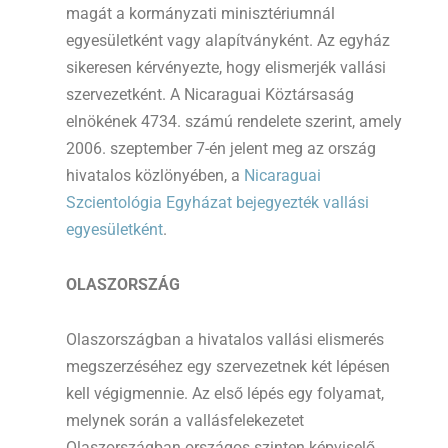
magát a kormányzati minisztériumnál
egyesületként vagy alapítványként. Az egyház
sikeresen kérvényezte, hogy elismerjék vallási
szervezetként. A Nicaraguai Köztársaság
elnökének 4734. számú rendelete szerint, amely
2006. szeptember 7-én jelent meg az ország
hivatalos közlönyében, a
Nicaraguai
Szcientológia Egyházat bejegyezték vallási
egyesületként
.
OLASZORSZÁG
Olaszországban a hivatalos vallási elismerés
megszerzéséhez egy szervezetnek két lépésen
kell végigmennie. Az első lépés egy folyamat,
melynek során a vallásfelekezetet
Olaszországban országos szinten képviselő