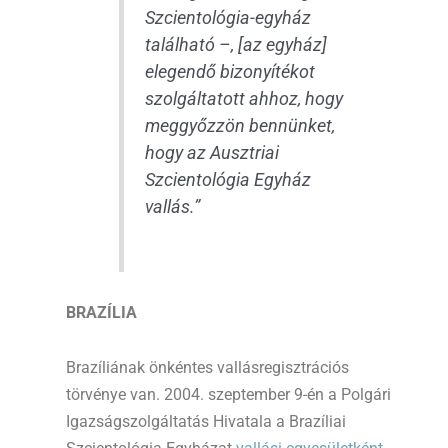
Szcientológia-egyház
található –, [az egyház]
elegendő bizonyítékot
szolgáltatott ahhoz, hogy
meggyőzzön bennünket,
hogy az Ausztriai
Szcientológia Egyház
vallás.”
BRAZÍLIA
Brazíliának önkéntes vallásregisztrációs
törvénye van. 2004. szeptember 9-én a Polgári
Igazságszolgáltatás Hivatala a Brazíliai