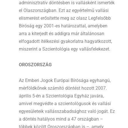
adminisztratív döntésben is vallásként ismerték
el Olaszországban. Ezt az egyértelmű vallási
elismerést erősítette meg az olasz Legfelsőbb
Bíróság egy 2001‑es határozattal, amelyben
arra a kiterjedt és addigra már általánosan
elfogadott ítélkezési gyakorlatra hagyatkozott,
miszerint a Szcientológia egy vallásfelekezet.
OROSZORSZÁG
Az Emberi Jogok Európai Bírósága egyhangú,
mérföldkőnek számító döntést hozott 2007.
április 5-én a Szcientológia Egyház javára,
amivel megvédte a szcientológusok és vallási
egyesületeik vallásszabadsághoz való jogát. Ez
a döntés hatályos mind a 47 országban –
többek között Oroszországban is –, amely