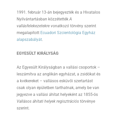
1991. február 13‑án bejegyezték és a Hivatalos
Nyilvántartásban közzétették
A
vallásfelekezetekre vonatkozó
törvény szerint
megalapított
Ecuadori Szcientológia Egyház
alapszabályát
.
EGYESÜLT KIRÁLYSÁG
Az Egyesült Királyságban a vallási csoportok –
leszámítva az anglikán egyházat, a zsidókat és
a kvékereket – vallásos esküvői szertartást
csak olyan épületben tarthatnak, amely be van
jegyezve a vallási áhítat helyeként az 1855-ös
Vallásos áhítati helyek regisztrációs
törvénye
szerint.