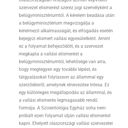
szervezet elismerést szerez jogi személyként a
belügyminisztériumtól. A kérelem beadása után
a belügyminisztérium megvizsgálja a
kérelmező alkalmasságát, és elfogadás esetén
bejegyzi elismert vallási egyesületként. Amint
ez a folyamat befejeződött, és a szervezet
megkapta a vallási elismerést a
belügyminisztériumtól, lehetősége van arra,
hogy megtegyen egy további lépést, és
tárgyalásokat folytasson az állammal egy
szerződésről, amelynek elnevezése Intesa. Ez
egy különleges megállapodás az állammal, és
a vallási elismerés legmagasabb rendű
formája. A Szcientológia Egyház soha nem
próbált ezen folyamat útján vallási elismerést
kapni. Ehelyett olaszországi vallási szervezetei