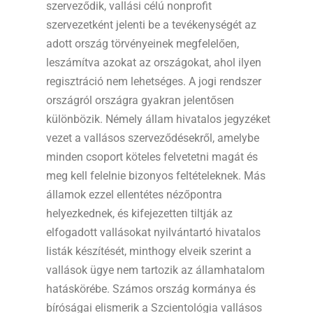
szerveződik, vallási célú nonprofit
szervezetként jelenti be a tevékenységét az
adott ország törvényeinek megfelelően,
leszámítva azokat az országokat, ahol ilyen
regisztráció nem lehetséges. A jogi rendszer
országról országra gyakran jelentősen
különbözik. Némely állam hivatalos jegyzéket
vezet a vallásos szerveződésekről, amelybe
minden csoport köteles felvetetni magát és
meg kell felelnie bizonyos feltételeknek. Más
államok ezzel ellentétes nézőpontra
helyezkednek, és kifejezetten tiltják az
elfogadott vallásokat nyilvántartó hivatalos
listák készítését, minthogy elveik szerint a
vallások ügye nem tartozik az államhatalom
hatáskörébe. Számos ország kormánya és
bíróságai elismerik a Szcientológia vallásos