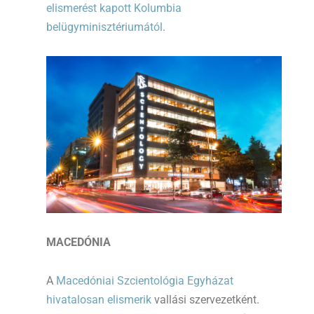
elismerést kapott Kolumbia
belügyminisztériumától
.
MACEDÓNIA
A
Macedóniai Szcientológia Egyházat
hivatalosan elismerik
vallási szervezetként.