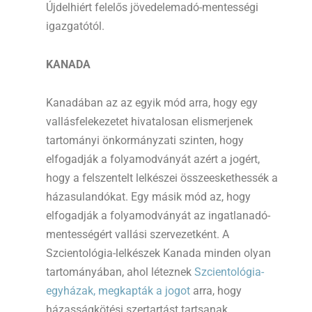
Újdelhiért felelős jövedelemadó-mentességi
igazgatótól.
KANADA
Kanadában az az egyik mód arra, hogy egy
vallásfelekezetet hivatalosan elismerjenek
tartományi önkormányzati szinten, hogy
elfogadják a folyamodványát azért a jogért,
hogy a felszentelt lelkészei összeeskethessék a
házasulandókat. Egy másik mód az, hogy
elfogadják a folyamodványát az ingatlanadó-
mentességért vallási szervezetként. A
Szcientológia-lelkészek Kanada minden olyan
tartományában, ahol léteznek
Szcientológia-
egyházak, megkapták a jogot
arra, hogy
házasságkötési szertartást tartsanak.