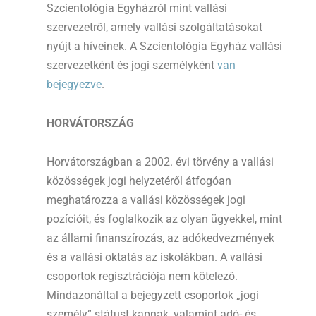
Szcientológia Egyházról mint vallási
szervezetről, amely vallási szolgáltatásokat
nyújt a híveinek. A Szcientológia Egyház vallási
szervezetként és jogi személyként
van
bejegyezve
.
HORVÁTORSZÁG
Horvátországban a 2002. évi törvény a vallási
közösségek jogi helyzetéről átfogóan
meghatározza a vallási közösségek jogi
pozícióit, és foglalkozik az olyan ügyekkel, mint
az állami finanszírozás, az adókedvezmények
és a vallási oktatás az iskolákban. A vallási
csoportok regisztrációja nem kötelező.
Mindazonáltal a bejegyzett csoportok „jogi
személy” státust kapnak, valamint adó- és