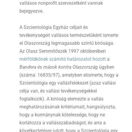
vallásos nonprofit szervezetként vannak
bejegyezve.
A Szcientológia Egyház céljait és
tevékenységeit vallásos természetűként ismerte
el Olaszország legmagasabb szintű bírósága.
Az Olasz Semmítőszék 1997 októberében
mérföldkőnek számító határozatot hozott
a
Bandera és mások kontra Olaszország
ügyben
(száma: 16835/97), amelyben elismerte, hogy a
Szcientológia egy vallásfelekezet (azaz vallási
célja van, és vallási tevékenységekkel
foglalkozik). A bíróság elemezte a vallás
meghatározásának kritériumait, hangsúlyozta,
hogy a kormánynak kötelessége, hogy ne
korlátozza a vallásszabadságot, és arra a
következtetésre jutott, hogy a Szcientológia egy