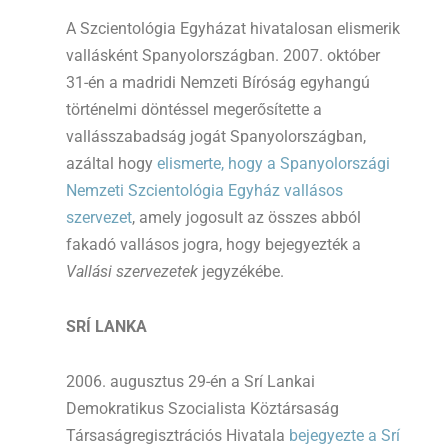
A Szcientológia Egyházat hivatalosan elismerik
vallásként Spanyolországban. 2007. október
31-én a madridi Nemzeti Bíróság egyhangú
történelmi döntéssel megerősítette a
vallásszabadság jogát Spanyolországban,
azáltal hogy
elismerte, hogy a Spanyolországi
Nemzeti Szcientológia Egyház vallásos
szervezet
, amely jogosult az összes abból
fakadó vallásos jogra, hogy bejegyezték a
Vallási szervezetek
jegyzékébe.
SRÍ LANKA
2006. augusztus 29-én a Srí Lankai
Demokratikus Szocialista Köztársaság
Társaságregisztrációs Hivatala
bejegyezte a Srí