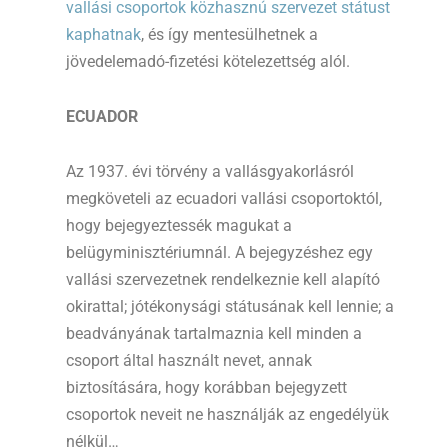
vallási csoportok közhasznú szervezet státust
kaphatnak
, és így mentesülhetnek a
jövedelemadó-fizetési kötelezettség alól.
ECUADOR
Az 1937. évi törvény a vallásgyakorlásról
megköveteli az ecuadori vallási csoportoktól,
hogy bejegyeztessék magukat a
belügyminisztériumnál. A bejegyzéshez egy
vallási szervezetnek rendelkeznie kell alapító
okirattal; jótékonysági státusának kell lennie; a
beadványának tartalmaznia kell minden a
csoport által használt nevet, annak
biztosítására, hogy korábban bejegyzett
csoportok neveit ne használják az engedélyük
nélkül…