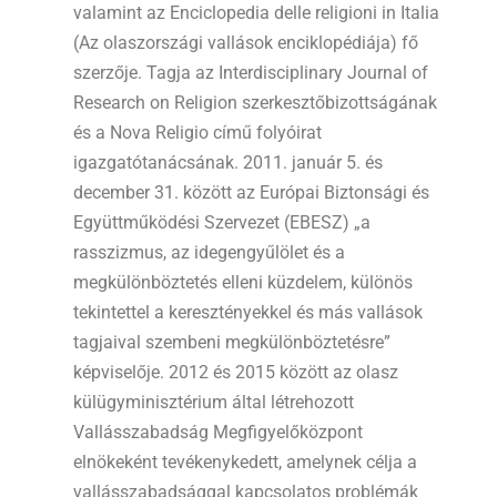
valamint az Enciclopedia delle religioni in Italia
(Az olaszországi vallások enciklopédiája) fő
szerzője. Tagja az Interdisciplinary Journal of
Research on Religion szerkesztőbizottságának
és a Nova Religio című folyóirat
igazgatótanácsának. 2011. január 5. és
december 31. között az Európai Biztonsági és
Együttműködési Szervezet (EBESZ) „a
rasszizmus, az idegengyűlölet és a
megkülönböztetés elleni küzdelem, különös
tekintettel a keresztényekkel és más vallások
tagjaival szembeni megkülönböztetésre”
képviselője. 2012 és 2015 között az olasz
külügyminisztérium által létrehozott
Vallásszabadság Megfigyelőközpont
elnökeként tevékenykedett, amelynek célja a
vallásszabadsággal kapcsolatos problémák