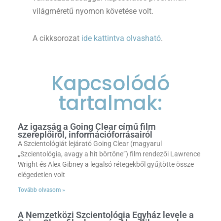
világméretű nyomon követése volt.
A cikksorozat
ide kattintva olvasható
.
Kapcsolódó
tartalmak:
Az igazság a Going Clear című film
szereplőiről, információforrásairól
A Szcientológiát lejárató Going Clear (magyarul
„Szcientológia, avagy a hit börtöne”) film rendezői Lawrence
Wright és Alex Gibney a legalsó rétegekből gyűjtötte össze
elégedetlen volt
Tovább olvasom »
A Nemzetközi Szcientológia Egyház levele a