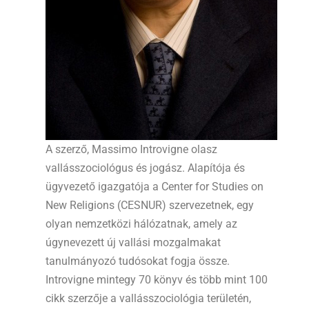
A szerző, Massimo Introvigne olasz
vallásszociológus és jogász. Alapítója és
ügyvezető igazgatója a Center for Studies on
New Religions (CESNUR) szervezetnek, egy
olyan nemzetközi hálózatnak, amely az
úgynevezett új vallási mozgalmakat
tanulmányozó tudósokat fogja össze.
Introvigne mintegy 70 könyv és több mint 100
cikk szerzője a vallásszociológia területén,