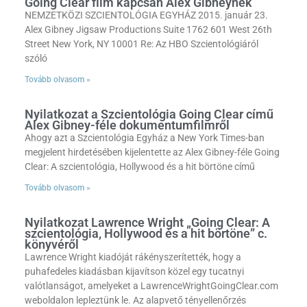
Going Clear film kapcsán Alex Gibneynek
NEMZETKÖZI SZCIENTOLÓGIA EGYHÁZ 2015. január 23.
Alex Gibney Jigsaw Productions Suite 1762 601 West 26th
Street New York, NY 10001 Re: Az HBO Szcientológiáról
szóló
Tovább olvasom »
Nyilatkozat a Szcientológia Going Clear című
Alex Gibney-féle dokumentumfilmről
Ahogy azt a Szcientológia Egyház a New York Times-ban
megjelent hirdetésében kijelentette az Alex Gibney-féle Going
Clear: A szcientológia, Hollywood és a hit börtöne című
Tovább olvasom »
Nyilatkozat Lawrence Wright „Going Clear: A
szcientológia, Hollywood és a hit börtöne” c.
könyvéről
Lawrence Wright kiadóját rákényszerítették, hogy a
puhafedeles kiadásban kijavítson közel egy tucatnyi
valótlanságot, amelyeket a LawrenceWrightGoingClear.com
weboldalon lepleztünk le. Az alapvető tényellenőrzés