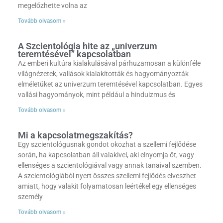
megelőzhette volna az
Tovább olvasom »
A Szcientológia hite az „univerzum
teremtésével” kapcsolatban
Az emberi kultúra kialakulásával párhuzamosan a különféle
világnézetek, vallások kialakították és hagyományozták
elméletüket az univerzum teremtésével kapcsolatban. Egyes
vallási hagyományok, mint például a hinduizmus és
Tovább olvasom »
Mi a kapcsolatmegszakítás?
Egy szcientológusnak gondot okozhat a szellemi fejlődése
során, ha kapcsolatban áll valakivel, aki elnyomja őt, vagy
ellenséges a szcientológiával vagy annak tanaival szemben.
A szcientológiából nyert összes szellemi fejlődés elveszhet
amiatt, hogy valakit folyamatosan leértékel egy ellenséges
személy
Tovább olvasom »