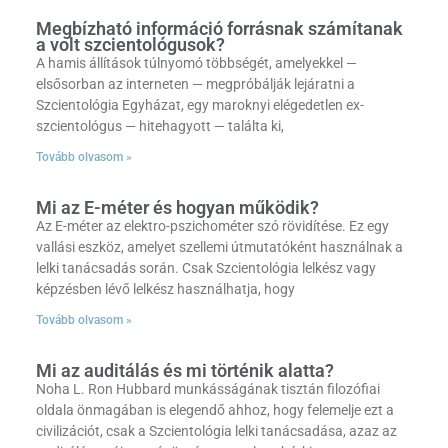
Megbízható információ forrásnak számítanak
a volt szcientológusok?
A hamis állítások túlnyomó többségét, amelyekkel —
elsősorban az interneten — megpróbálják lejáratni a
Szcientológia Egyházat, egy maroknyi elégedetlen ex-
szcientológus — hitehagyott — találta ki,
Tovább olvasom »
Mi az E-méter és hogyan működik?
Az E-méter az elektro-pszichométer szó rövidítése. Ez egy
vallási eszköz, amelyet szellemi útmutatóként használnak a
lelki tanácsadás során. Csak Szcientológia lelkész vagy
képzésben lévő lelkész használhatja, hogy
Tovább olvasom »
Mi az auditálás és mi történik alatta?
Noha L. Ron Hubbard munkásságának tisztán filozófiai
oldala önmagában is elegendő ahhoz, hogy felemelje ezt a
civilizációt, csak a Szcientológia lelki tanácsadása, azaz az