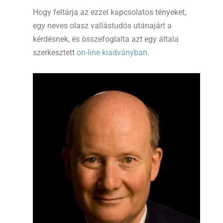
Hogy feltárja az ezzel kapcsolatos tényeket,
egy neves olasz vallástudós utánajárt a
kérdésnek, és összefoglalta azt egy általa
szerkesztett
on-line kiadványban
.