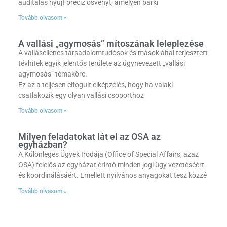
auditálás nyújt precíz ösvényt, amelyen bárki
Tovább olvasom »
A vallási „agymosás” mítoszának leleplezése
A vallásellenes társadalomtudósok és mások által terjesztett
tévhitek egyik jelentős területe az úgynevezett „vallási
agymosás” témaköre.
Ez az a teljesen elfogult elképzelés, hogy ha valaki
csatlakozik egy olyan vallási csoporthoz
Tovább olvasom »
Milyen feladatokat lát el az OSA az
egyházban?
A Különleges Ügyek Irodája (Office of Special Affairs, azaz
OSA) felelős az egyházat érintő minden jogi ügy vezetéséért
és koordinálásáért. Emellett nyilvános anyagokat tesz közzé
Tovább olvasom »