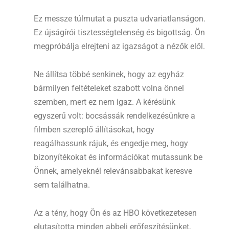
Ez messze túlmutat a puszta udvariatlanságon.
Ez újságírói tisztességtelenség és bigottság. Ön
megpróbálja elrejteni az igazságot a nézők elől.
Ne állítsa többé senkinek, hogy az egyház
bármilyen feltételeket szabott volna önnel
szemben, mert ez nem igaz. A kérésünk
egyszerű volt: bocsássák rendelkezésünkre a
filmben szereplő állításokat, hogy
reagálhassunk rájuk, és engedje meg, hogy
bizonyítékokat és információkat mutassunk be
Önnek, amelyeknél relevánsabbakat keresve
sem találhatna.
Az a tény, hogy Ön és az HBO következetesen
elutasította minden abbeli erőfeszítésünket,