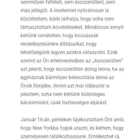
semmilyen feltételt, sem észszerűtlent, sem
más jellegűt. A leveleimet nyilvánosan is
közzétettem, bárki láthatja, hogy soha nem
támasztottam követeléseket. Mindössze annyit
kértünk ismételten, hogy bocsássák
rendelkezésünkre állításaikat, hogy
lehetőségünk legyen azokra válaszolni. Ezek
szerint az Ön értelmezésében az „észszerűtlen”
azt jelenti, hogy észszerűtlen dolog lenne, ha az
egyháznak bármilyen beleszólása lenne az
Önök filmjébe. Amint azt már többször is
jeleztem, soha nem kértünk különleges
bánásmódot, csak tisztességes eljárást.
Január 16-án, pénteken tájékoztattam Önt arról,
hogy New Yorkba fogok utazni, és kértem, hogy
személyesen találkozhassunk. Emlékezhet rá,