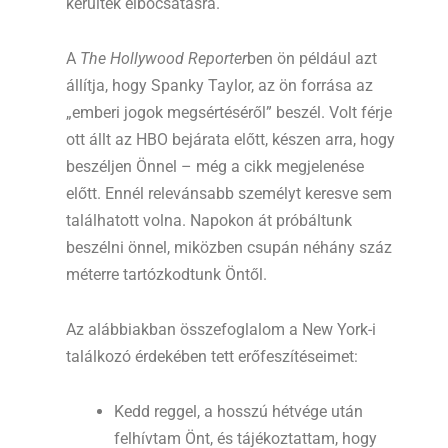
kerültek elbocsátásra.
A
The Hollywood Reporter
ben ön például azt
állítja, hogy Spanky Taylor, az ön forrása az
„emberi jogok megsértéséről” beszél. Volt férje
ott állt az HBO bejárata előtt, készen arra, hogy
beszéljen Önnel – még a cikk megjelenése
előtt. Ennél relevánsabb személyt keresve sem
találhatott volna. Napokon át próbáltunk
beszélni önnel, miközben csupán néhány száz
méterre tartózkodtunk Öntől.
Az alábbiakban összefoglalom a New York-i
találkozó érdekében tett erőfeszítéseimet:
Kedd reggel, a hosszú hétvége után
felhívtam Önt, és tájékoztattam, hogy