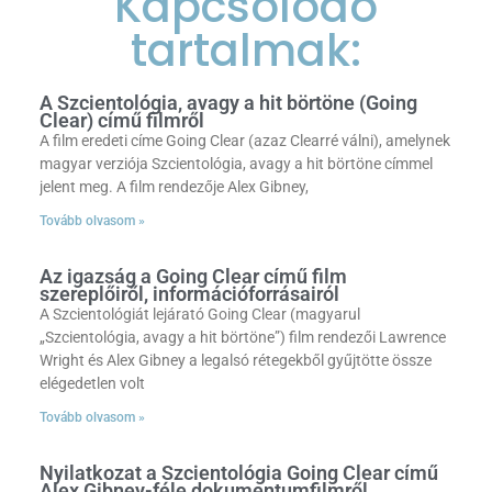
Kapcsolódó
tartalmak:
A Szcientológia, avagy a hit börtöne (Going
Clear) című filmről
A film eredeti címe Going Clear (azaz Clearré válni), amelynek
magyar verziója Szcientológia, avagy a hit börtöne címmel
jelent meg. A film rendezője Alex Gibney,
Tovább olvasom »
Az igazság a Going Clear című film
szereplőiről, információforrásairól
A Szcientológiát lejárató Going Clear (magyarul
„Szcientológia, avagy a hit börtöne”) film rendezői Lawrence
Wright és Alex Gibney a legalsó rétegekből gyűjtötte össze
elégedetlen volt
Tovább olvasom »
Nyilatkozat a Szcientológia Going Clear című
Alex Gibney-féle dokumentumfilmről