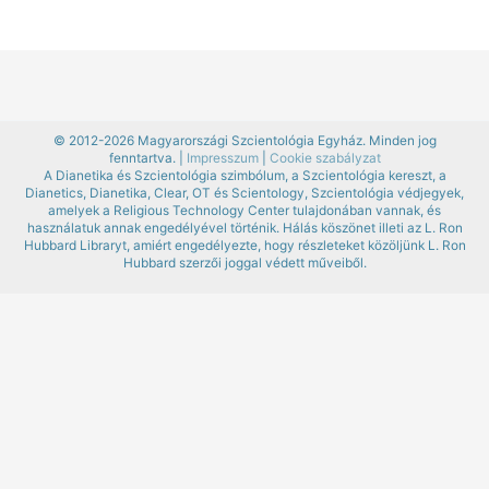
© 2012-2026 Magyarországi Szcientológia Egyház. Minden jog
fenntartva. |
Impresszum
|
Cookie szabályzat
A Dianetika és Szcientológia szimbólum, a Szcientológia kereszt, a
Dianetics, Dianetika, Clear, OT és Scientology, Szcientológia védjegyek,
amelyek a Religious Technology Center tulajdonában vannak, és
használatuk annak engedélyével történik. Hálás köszönet illeti az L. Ron
Hubbard Libraryt, amiért engedélyezte, hogy részleteket közöljünk L. Ron
Hubbard szerzői joggal védett műveiből.