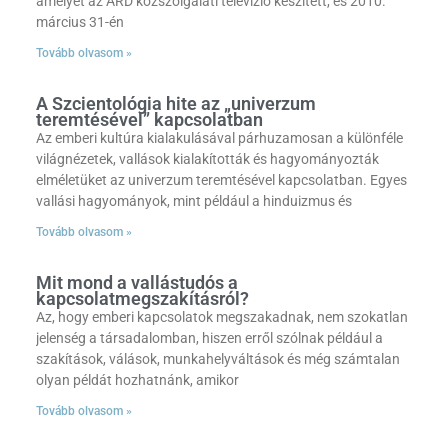
amelyet az ARD közszolgálati televízió készített, és 2010.
március 31-én
Tovább olvasom »
A Szcientológia hite az „univerzum
teremtésével” kapcsolatban
Az emberi kultúra kialakulásával párhuzamosan a különféle
világnézetek, vallások kialakították és hagyományozták
elméletüket az univerzum teremtésével kapcsolatban. Egyes
vallási hagyományok, mint például a hinduizmus és
Tovább olvasom »
Mit mond a vallástudós a
kapcsolatmegszakításról?
Az, hogy emberi kapcsolatok megszakadnak, nem szokatlan
jelenség a társadalomban, hiszen erről szólnak például a
szakítások, válások, munkahelyváltások és még számtalan
olyan példát hozhatnánk, amikor
Tovább olvasom »