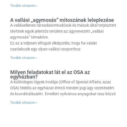
Tovább olvasom »
A vallási „agymosás” mítoszának leleplezése
A vallásellenes társadalomtudósok és mások által terjesztett
tévhitek egyik jelentős területe az úgynevezett „vallási
agymosás” témaköre.
Ez az a teljesen elfogult elképzelés, hogy ha valaki
csatlakozik egy olyan vallási csoporthoz
Tovább olvasom »
Milyen feladatokat lát el az OSA az
egyházban?
A Különleges Ügyek Irodája (Office of Special Affairs, azaz
OSA) felelős az egyházat érintő minden jogi ügy vezetéséért
és koordinálásáért. Emellett nyilvános anyagokat tesz közzé
Tovább olvasom »