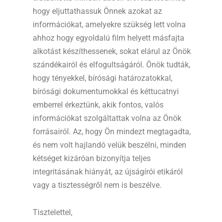
hogy eljuttathassuk Önnek azokat az
információkat, amelyekre szükség lett volna
ahhoz hogy egyoldalú film helyett másfajta
alkotást készíthessenek, sokat elárul az Önök
szándékairól és elfogultságáról. Önök tudták,
hogy tényekkel, bírósági határozatokkal,
bírósági dokumentumokkal és kéttucatnyi
emberrel érkeztünk, akik fontos, valós
információkat szolgáltattak volna az Önök
forrásairól. Az, hogy Ön mindezt megtagadta,
és nem volt hajlandó velük beszélni, minden
kétséget kizáróan bizonyítja teljes
integritásának hiányát, az újságírói etikáról
vagy a tisztességről nem is beszélve.
Tisztelettel,