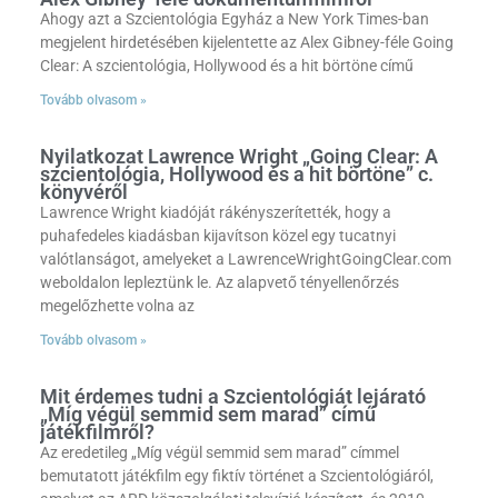
Ahogy azt a Szcientológia Egyház a New York Times-ban
megjelent hirdetésében kijelentette az Alex Gibney-féle Going
Clear: A szcientológia, Hollywood és a hit börtöne című
Tovább olvasom »
Nyilatkozat Lawrence Wright „Going Clear: A
szcientológia, Hollywood és a hit börtöne” c.
könyvéről
Lawrence Wright kiadóját rákényszerítették, hogy a
puhafedeles kiadásban kijavítson közel egy tucatnyi
valótlanságot, amelyeket a LawrenceWrightGoingClear.com
weboldalon lepleztünk le. Az alapvető tényellenőrzés
megelőzhette volna az
Tovább olvasom »
Mit érdemes tudni a Szcientológiát lejárató
„Míg végül semmid sem marad” című
játékfilmről?
Az eredetileg „Míg végül semmid sem marad” címmel
bemutatott játékfilm egy fiktív történet a Szcientológiáról,