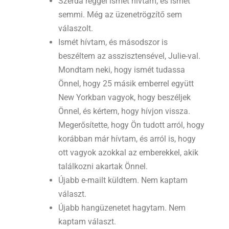
Szerda reggel ismét hívtam, és ismét
semmi. Még az üzenetrögzítő sem
válaszolt.
Ismét hívtam, és másodszor is
beszéltem az asszisztensével, Julie-val.
Mondtam neki, hogy ismét tudassa
Önnel, hogy 25 másik emberrel együtt
New Yorkban vagyok, hogy beszéljek
Önnel, és kértem, hogy hívjon vissza.
Megerősítette, hogy Ön tudott arról, hogy
korábban már hívtam, és arról is, hogy
ott vagyok azokkal az emberekkel, akik
találkozni akartak Önnel.
Újabb e-mailt küldtem. Nem kaptam
választ.
Újabb hangüzenetet hagytam. Nem
kaptam választ.