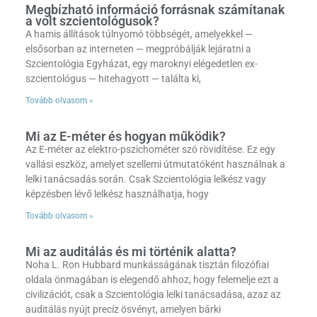
Megbízható információ forrásnak számítanak
a volt szcientológusok?
A hamis állítások túlnyomó többségét, amelyekkel —
elsősorban az interneten — megpróbálják lejáratni a
Szcientológia Egyházat, egy maroknyi elégedetlen ex-
szcientológus — hitehagyott — találta ki,
Tovább olvasom »
Mi az E-méter és hogyan működik?
Az E-méter az elektro-pszichométer szó rövidítése. Ez egy
vallási eszköz, amelyet szellemi útmutatóként használnak a
lelki tanácsadás során. Csak Szcientológia lelkész vagy
képzésben lévő lelkész használhatja, hogy
Tovább olvasom »
Mi az auditálás és mi történik alatta?
Noha L. Ron Hubbard munkásságának tisztán filozófiai
oldala önmagában is elegendő ahhoz, hogy felemelje ezt a
civilizációt, csak a Szcientológia lelki tanácsadása, azaz az
auditálás nyújt precíz ösvényt, amelyen bárki