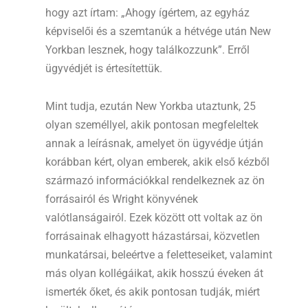
hogy azt írtam: „Ahogy ígértem, az egyház
képviselői és a szemtanúk a hétvége után New
Yorkban lesznek, hogy találkozzunk”. Erről
ügyvédjét is értesítettük.
Mint tudja, ezután New Yorkba utaztunk, 25
olyan személlyel, akik pontosan megfeleltek
annak a leírásnak, amelyet ön ügyvédje útján
korábban kért, olyan emberek, akik első kézből
származó információkkal rendelkeznek az ön
forrásairól és Wright könyvének
valótlanságairól. Ezek között ott voltak az ön
forrásainak elhagyott házastársai, közvetlen
munkatársai, beleértve a feletteseiket, valamint
más olyan kollégáikat, akik hosszú éveken át
ismerték őket, és akik pontosan tudják, miért