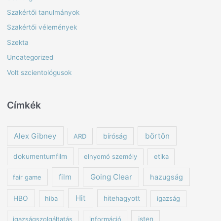
Szakértői tanulmányok
Szakértői vélemények
Szekta
Uncategorized
Volt szcientológusok
Címkék
börtön
Alex Gibney
ARD
bíróság
dokumentumfilm
elnyomó személy
etika
Going Clear
film
hazugság
fair game
Hit
HBO
hiba
hitehagyott
igazság
igazságszolgáltatás
információ
isten