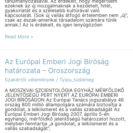
tanulmányozásával. Az érdekelt, hogy megértsem
Ph.D.
ezeknek az új mozgalmaknak a kezdeteit, hitét,
gyakorlatát és a szélesebb kultúrával való
kapcsolatát. (Sok új vallás átfogó értelemben nem „új”,
csak az észak-amerikai társadalom számára tűnik
annak.) Az is érdekelt, és igen lenyűgözően
Read More »
Az
Az Európai Emberi Jogi Bíróság
Európai
Emberi
határozata – Oroszország
Jogi
Bíróság
Szakértői vélemények
/
Tyipu_tuddmeg
határozata
–
A MOSZKVAI SZCIENTOLÓGIA EGYHÁZ MÉRFÖLDKŐ
Oroszország
JELENTŐSÉGŰ PERT NYERT AZ EURÓPAI EMBERI
JOGI BÍRÓSÁGON Az Európai Tanács jogszabálya 46
ország 800 millió állampolgára számára biztosítja a
gondolat, a lelkiismeret és a vallás szabadságát Az
Európai Emberi Jogi Bíróság 2007. április 5-én
egyhangú, mérföldkő jelentőségű határozatot hozott,
melyben fenntartja „a gondolat, a lelkiismeret és a
vallás szabadságát”,