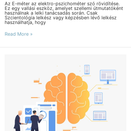
és
Az E-méter az elektro-pszichométer szó rövidítése.
hogyan
Ez egy vallási eszköz, amelyet szellemi útmutatóként
működik?
használnak a lelki tanácsadás során. Csak
Szcientológia lelkész vagy képzésben lévő lelkész
használhatja, hogy
Read More »
A
vallási
„agymosás”
mítoszának
leleplezése