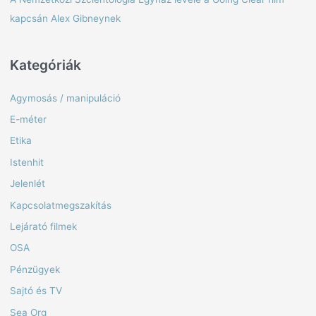
r
kapcsán Alex Gibneynek
:
Kategóriák
Agymosás / manipuláció
E-méter
Etika
Istenhit
Jelenlét
Kapcsolatmegszakítás
Lejárató filmek
OSA
Pénzügyek
Sajtó és TV
Sea Org