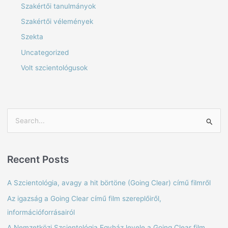
Szakértői tanulmányok
Szakértői vélemények
Szekta
Uncategorized
Volt szcientológusok
S
e
a
Recent Posts
r
c
A Szcientológia, avagy a hit börtöne (Going Clear) című filmről
h
Az igazság a Going Clear című film szereplőiről,
f
információforrásairól
o
A Nemzetközi Szcientológia Egyház levele a Going Clear film