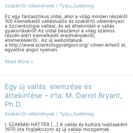
szóló
Szakértői vélemények
/
Tyipu_tuddmeg
weboldal!
Ez egy fantasztikus oldal, ahol a világ minden részéről
100 kiemelkedő vallástudós és szakértő véleményezi
a Szcientológia vallást, és ad áttekintést e vallás
gyakorlásáról! Az oldal beszámol a világ számos
részén elért kiemelkedő eredményekről,
elismerésekről. Az új weboldalunk
a http://www.scientologyreligion.org/ címen érhető el,
egyelőre angol nyelven.
Read More »
Egy
Egy új vallás elemzése és
új
vallás
áttekintése – írta: M. Darrol Bryant,
elemzése
Ph.D.
és
áttekintése
–
Szakértői vélemények
/
Tyipu_tuddmeg
írta:
M.
I. SZAKMAI HÁTTÉR […] A vallás és kultúra tudósaként
Darrol
1970 óta foglalkozom az új vallási mozgalmak
Bryant,