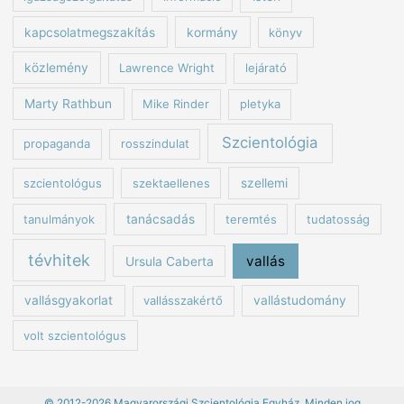
kapcsolatmegszakítás
kormány
könyv
közlemény
Lawrence Wright
lejárató
Marty Rathbun
Mike Rinder
pletyka
Szcientológia
propaganda
rosszindulat
szcientológus
szektaellenes
szellemi
tanulmányok
tanácsadás
teremtés
tudatosság
tévhitek
vallás
Ursula Caberta
vallásgyakorlat
vallásszakértő
vallástudomány
volt szcientológus
© 2012-2026 Magyarországi Szcientológia Egyház. Minden jog