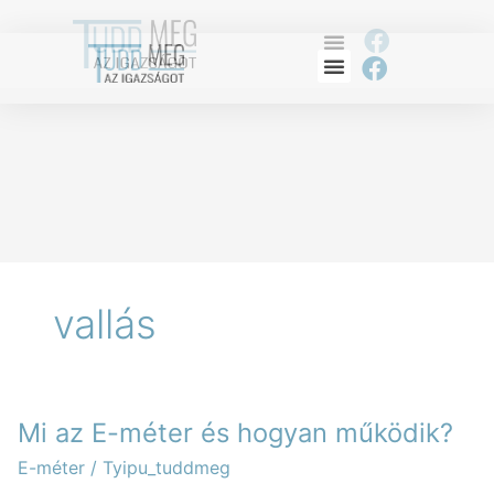
Skip
to
F
content
F
a
a
c
c
e
e
b
b
o
o
o
o
k
k
vallás
Mi
Mi az E-méter és hogyan működik?
az
E-
E-méter
/
Tyipu_tuddmeg
méter