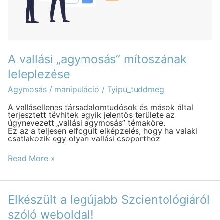
A vallási „agymosás” mítoszának
leleplezése
Agymosás / manipuláció
/
Tyipu_tuddmeg
A vallásellenes társadalomtudósok és mások által
terjesztett tévhitek egyik jelentős területe az
úgynevezett „vallási agymosás” témaköre.
Ez az a teljesen elfogult elképzelés, hogy ha valaki
csatlakozik egy olyan vallási csoporthoz
Read More »
Elkészült
Elkészült a legújabb Szcientológiáról
a
legújabb
szóló weboldal!
Szcientológiáról