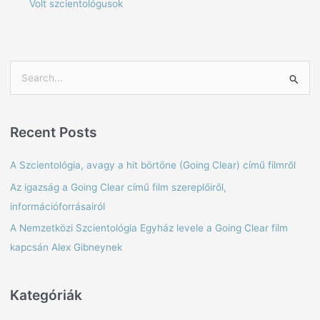
Volt szcientológusok
S
e
a
Recent Posts
r
c
A Szcientológia, avagy a hit börtöne (Going Clear) című filmről
h
Az igazság a Going Clear című film szereplőiről,
f
információforrásairól
o
A Nemzetközi Szcientológia Egyház levele a Going Clear film
r
kapcsán Alex Gibneynek
:
Kategóriák