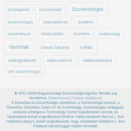
Szcientológia
propaganda
rosszindulat
szcientológus
szektaellenes
szellemi
tanulmányok
tanácsadás
teremtés
tudatosság
tévhitek
vallás
Ursula Caberta
vallásgyakorlat
vallásszakértő
vallástudomány
volt szcientológus
© 2012-2026 Magyarországi Szcientológia Egyház. Minden jog
fenntartva. |
Impresszum
|
Cookie szabályzat
A Dianetika és Szcientológia szimbólum, a Szcientológia kereszt, a
Dianetics, Dianetika, Clear, OT és Scientology, Szcientológia védjegyek,
amelyek a Religious Technology Center tulajdonában vannak, és
használatuk annak engedélyével történik. Hálás köszönet illeti az L. Ron
Hubbard Libraryt, amiért engedélyezte, hogy részleteket közöljünk L. Ron
Hubbard szerzői joggal védett műveiből.