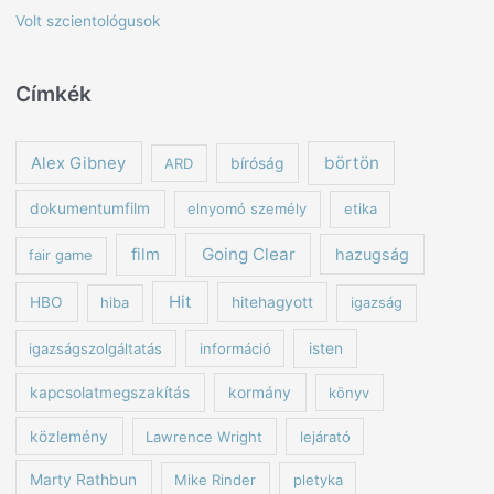
Volt szcientológusok
Címkék
börtön
Alex Gibney
ARD
bíróság
dokumentumfilm
elnyomó személy
etika
Going Clear
film
hazugság
fair game
Hit
HBO
hiba
hitehagyott
igazság
igazságszolgáltatás
információ
isten
kapcsolatmegszakítás
kormány
könyv
közlemény
Lawrence Wright
lejárató
Marty Rathbun
Mike Rinder
pletyka