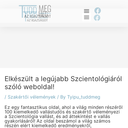
Skip
to
F
content
F
a
a
c
c
e
e
b
b
o
o
o
o
k
k
Elkészült a legújabb Szcientológiáról
szóló weboldal!
/
Szakértői vélemények
/ By
Tyipu_tuddmeg
Ez egy fantasztikus oldal, ahol a világ minden részéről
100 kiemelkedő vallástudós és szakértő véleményezi
a Szcientológia vallást, és ad áttekintést e vallás
gyakorlásáról! Az oldal beszámol a világ számos
részén elért kiemelkedő eredményekről,