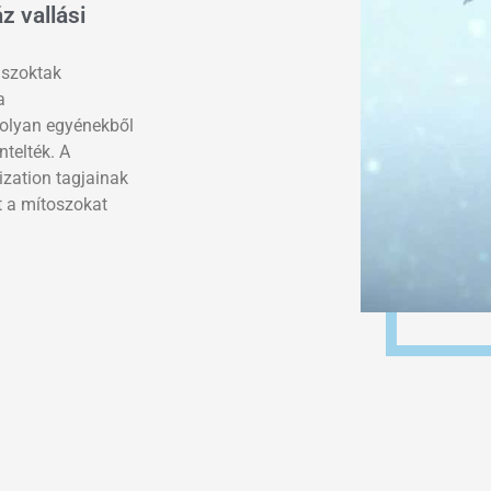
z vallási
 szoktak
a
 olyan egyénekből
ntelték. A
zation tagjainak
t a mítoszokat