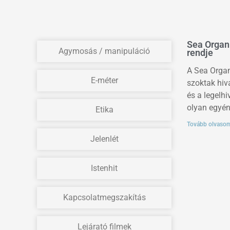
Sea Organi
Agymosás / manipuláció
rendje
A Sea Organ
E-méter
szoktak hiv
és a legelh
olyan egyéne
Etika
Tovább olvaso
Jelenlét
Istenhit
Kapcsolatmegszakítás
Lejárató filmek