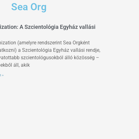
Sea Org
zation: A Szcientológia Egyház vallási
ization (amelyre rendszerint Sea Orgként
atkozni) a Szcientológia Egyház vallási rendje,
ivatottabb szcientológusokból álló közösség –
kből áll, akik
m »