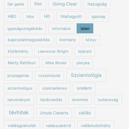
Going Clear
film
hazugság
fair game
Hit
HBO
hiba
hitehagyott
igazság
igazságszolgáltatás
információ
isten
kapcsolatmegszakítás
kormány
könyv
közlemény
Lawrence Wright
lejárató
Marty Rathbun
Mike Rinder
pletyka
Szcientológia
propaganda
rosszindulat
szcientológus
szektaellenes
szellemi
tanulmányok
tanácsadás
teremtés
tudatosság
tévhitek
vallás
Ursula Caberta
vallásgyakorlat
vallásszakértő
vallástudomány