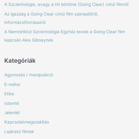
c
A Szcientológia, avagy a hit börtöne (Going Clear) című filmről
h
Az igazság a Going Clear című film szereplőiről,
f
információforrásairól
o
A Nemzetközi Szcientológia Egyház levele a Going Clear film
r
kapcsán Alex Gibneynek
:
Kategóriák
Agymosás / manipuláció
E-méter
Etika
Istenhit
Jelenlét
Kapcsolatmegszakítás
Lejárató filmek