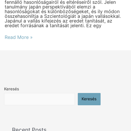
fennálló hasonlóságairól és eltéréseiről szól. Jelen
Fumio
tanulmány japán perspektívából elemzi a
Sawada
hasonlóságokat és különbözőségeket, és ily módon
összehasonlítja a Szcientológiát a japán vallásokkal.
Japánul a vallás kifejezés az eredet tanítását, az
eredet forrásának a tanítását jelenti. Ez egy
Read More »
Keresés
Keresés
Recent Posts