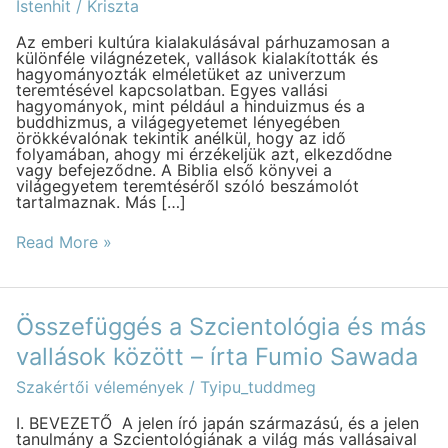
„univerzum
Istenhit
/
Kriszta
teremtésével”
kapcsolatban
Az emberi kultúra kialakulásával párhuzamosan a
különféle világnézetek, vallások kialakították és
hagyományozták elméletüket az univerzum
teremtésével kapcsolatban. Egyes vallási
hagyományok, mint például a hinduizmus és a
buddhizmus, a világegyetemet lényegében
örökkévalónak tekintik anélkül, hogy az idő
folyamában, ahogy mi érzékeljük azt, elkezdődne
vagy befejeződne. A Biblia első könyvei a
világegyetem teremtéséről szóló beszámolót
tartalmaznak. Más […]
Read More »
Összefüggés
Összefüggés a Szcientológia és más
a
Szcientológia
vallások között – írta Fumio Sawada
és
más
Szakértői vélemények
/
Tyipu_tuddmeg
vallások
között
I. BEVEZETŐ A jelen író japán származású, és a jelen
–
tanulmány a Szcientológiának a világ más vallásaival
írta