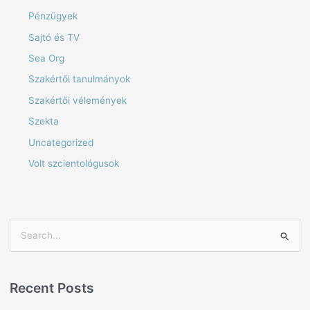
Pénzügyek
Sajtó és TV
Sea Org
Szakértői tanulmányok
Szakértői vélemények
Szekta
Uncategorized
Volt szcientológusok
S
e
a
Recent Posts
r