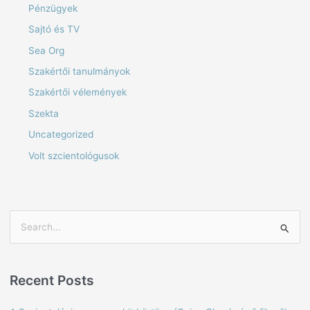
Pénzügyek
Sajtó és TV
Sea Org
Szakértői tanulmányok
Szakértői vélemények
Szekta
Uncategorized
Volt szcientológusok
S
e
a
Recent Posts
r
c