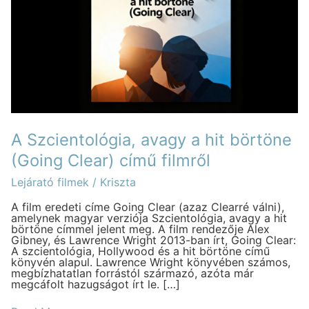
hit
börtöne
(Going
Clear)
című
filmről
A Szcientológia, avagy a hit börtöne
(Going Clear) című filmről
Lejárató filmek
/
Kriszta
A film eredeti címe Going Clear (azaz Clearré válni),
amelynek magyar verziója Szcientológia, avagy a hit
börtöne címmel jelent meg. A film rendezője Alex
Gibney, és Lawrence Wright 2013-ban írt, Going Clear:
A szcientológia, Hollywood és a hit börtöne című
könyvén alapul. Lawrence Wright könyvében számos,
megbízhatatlan forrástól származó, azóta már
megcáfolt hazugságot írt le. […]