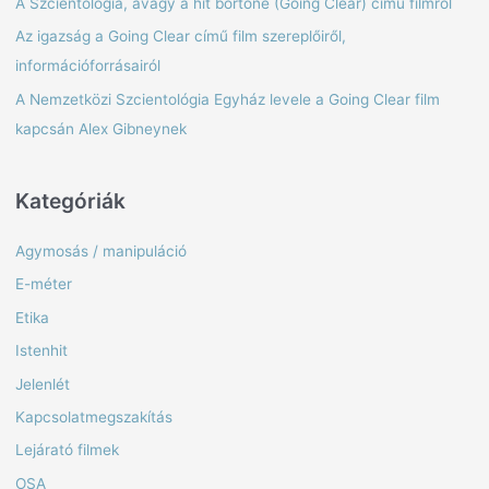
A Szcientológia, avagy a hit börtöne (Going Clear) című filmről
h
Az igazság a Going Clear című film szereplőiről,
f
információforrásairól
o
A Nemzetközi Szcientológia Egyház levele a Going Clear film
r
kapcsán Alex Gibneynek
:
Kategóriák
Agymosás / manipuláció
E-méter
Etika
Istenhit
Jelenlét
Kapcsolatmegszakítás
Lejárató filmek
OSA