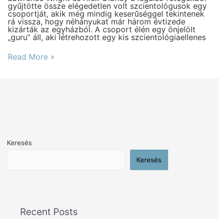
gyűjtötte össze elégedetlen volt szcientológusok egy
csoportját, akik még mindig keserűséggel tekintenek
rá vissza, hogy néhányukat már három évtizede
kizárták az egyházból. A csoport élén egy önjelölt
„guru” áll, aki létrehozott egy kis szcientológiaellenes
Read More »
Keresés
Keresés
Recent Posts