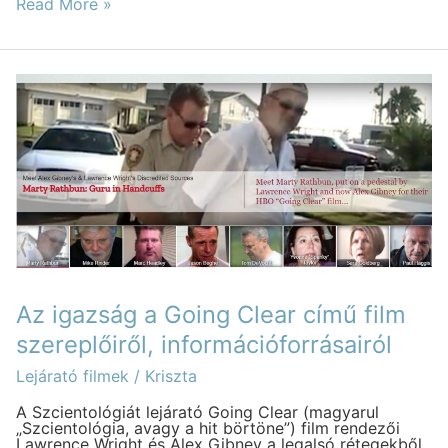
Read More »
Az
igazság
a
Going
Clear
című
film
szereplőiről,
információforrásairól
Az igazság a Going Clear című film
szereplőiről, információforrásairól
Lejárató filmek
/
Kriszta
A Szcientológiát lejárató Going Clear (magyarul
„Szcientológia, avagy a hit börtöne”) film rendezői
Lawrence Wright és Alex Gibney a legalsó rétegekből