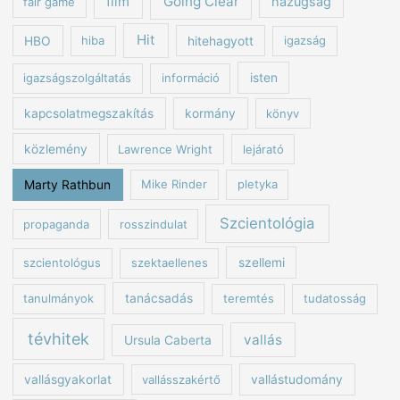
Going Clear
film
hazugság
fair game
Hit
HBO
hiba
hitehagyott
igazság
igazságszolgáltatás
információ
isten
kapcsolatmegszakítás
kormány
könyv
közlemény
Lawrence Wright
lejárató
Marty Rathbun
Mike Rinder
pletyka
Szcientológia
propaganda
rosszindulat
szcientológus
szektaellenes
szellemi
tanulmányok
tanácsadás
teremtés
tudatosság
tévhitek
vallás
Ursula Caberta
vallásgyakorlat
vallásszakértő
vallástudomány