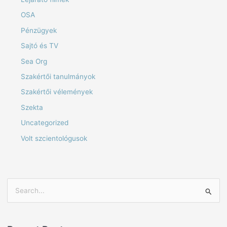
OSA
Pénzügyek
Sajtó és TV
Sea Org
Szakértői tanulmányok
Szakértői vélemények
Szekta
Uncategorized
Volt szcientológusok
S
e
a