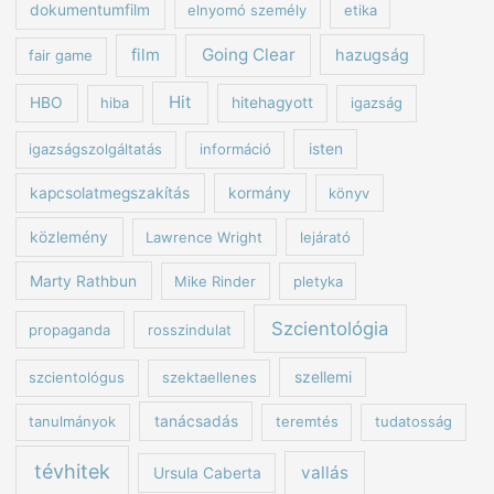
dokumentumfilm
elnyomó személy
etika
Going Clear
film
hazugság
fair game
Hit
HBO
hiba
hitehagyott
igazság
igazságszolgáltatás
információ
isten
kapcsolatmegszakítás
kormány
könyv
közlemény
Lawrence Wright
lejárató
Marty Rathbun
Mike Rinder
pletyka
Szcientológia
propaganda
rosszindulat
szcientológus
szektaellenes
szellemi
tanulmányok
tanácsadás
teremtés
tudatosság
tévhitek
vallás
Ursula Caberta