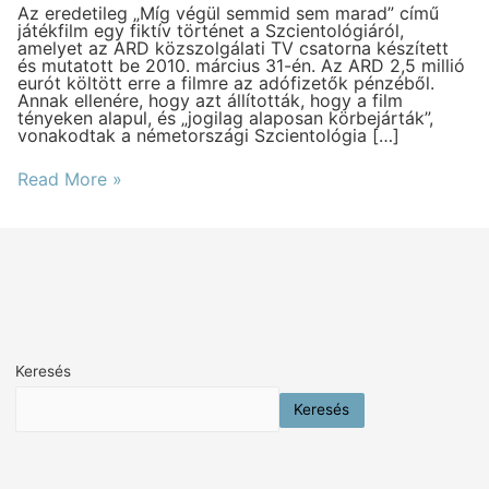
marad
Az eredetileg „Míg végül semmid sem marad” című
játékfilm egy fiktív történet a Szcientológiáról,
amelyet az ARD közszolgálati TV csatorna készített
és mutatott be 2010. március 31-én. Az ARD 2,5 millió
eurót költött erre a filmre az adófizetők pénzéből.
Annak ellenére, hogy azt állították, hogy a film
tényeken alapul, és „jogilag alaposan körbejárták”,
vonakodtak a németországi Szcientológia […]
Read More »
Keresés
Keresés