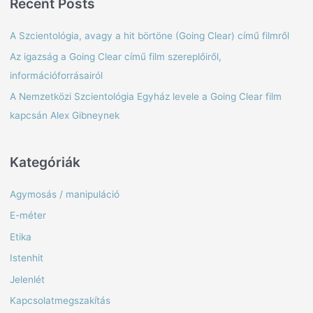
Recent Posts
r
c
A Szcientológia, avagy a hit börtöne (Going Clear) című filmről
h
Az igazság a Going Clear című film szereplőiről,
f
információforrásairól
o
A Nemzetközi Szcientológia Egyház levele a Going Clear film
r
kapcsán Alex Gibneynek
:
Kategóriák
Agymosás / manipuláció
E-méter
Etika
Istenhit
Jelenlét
Kapcsolatmegszakítás