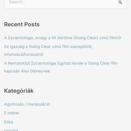
S
e
a
Recent Posts
r
c
A Szcientológia, avagy a hit börtöne (Going Clear) című filmről
h
Az igazság a Going Clear című film szereplőiről,
f
információforrásairól
o
A Nemzetközi Szcientológia Egyház levele a Going Clear film
r
kapcsán Alex Gibneynek
:
Kategóriák
Agymosás / manipuláció
E-méter
Etika
Istenhit