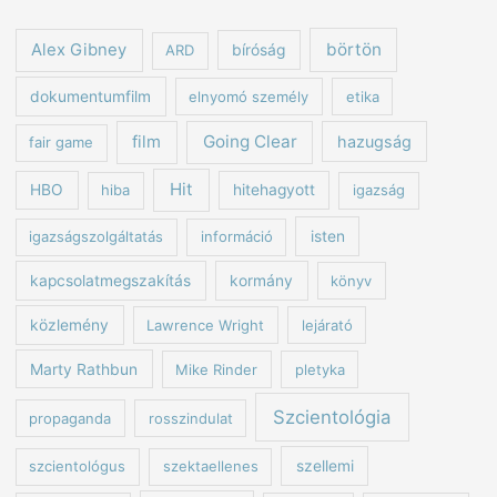
börtön
Alex Gibney
ARD
bíróság
dokumentumfilm
elnyomó személy
etika
Going Clear
film
hazugság
fair game
Hit
HBO
hiba
hitehagyott
igazság
igazságszolgáltatás
információ
isten
kapcsolatmegszakítás
kormány
könyv
közlemény
Lawrence Wright
lejárató
Marty Rathbun
Mike Rinder
pletyka
Szcientológia
propaganda
rosszindulat
szcientológus
szektaellenes
szellemi