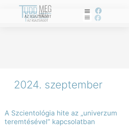
Skip
to
F
content
F
a
a
c
c
e
e
b
b
o
o
o
o
k
k
2024. szeptember
A
A Szcientológia hite az „univerzum
Szcientológia
hite
teremtésével” kapcsolatban
az