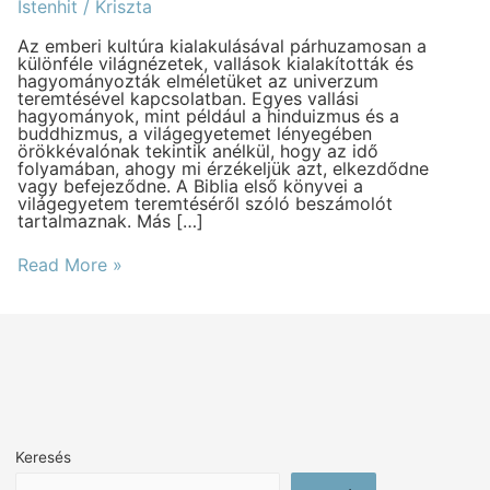
„univerzum
Istenhit
/
Kriszta
teremtésével”
kapcsolatban
Az emberi kultúra kialakulásával párhuzamosan a
különféle világnézetek, vallások kialakították és
hagyományozták elméletüket az univerzum
teremtésével kapcsolatban. Egyes vallási
hagyományok, mint például a hinduizmus és a
buddhizmus, a világegyetemet lényegében
örökkévalónak tekintik anélkül, hogy az idő
folyamában, ahogy mi érzékeljük azt, elkezdődne
vagy befejeződne. A Biblia első könyvei a
világegyetem teremtéséről szóló beszámolót
tartalmaznak. Más […]
Read More »
Keresés