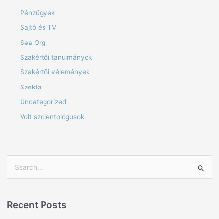
Pénzügyek
Sajtó és TV
Sea Org
Szakértői tanulmányok
Szakértői vélemények
Szekta
Uncategorized
Volt szcientológusok
S
e
a
Recent Posts
r