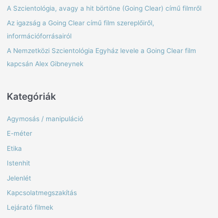
c
A Szcientológia, avagy a hit börtöne (Going Clear) című filmről
h
Az igazság a Going Clear című film szereplőiről,
f
információforrásairól
o
A Nemzetközi Szcientológia Egyház levele a Going Clear film
r
kapcsán Alex Gibneynek
:
Kategóriák
Agymosás / manipuláció
E-méter
Etika
Istenhit
Jelenlét
Kapcsolatmegszakítás
Lejárató filmek