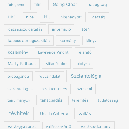
Going Clear
film
hazugság
fair game
Hit
HBO
hiba
hitehagyott
igazság
igazságszolgáltatás
információ
isten
kapcsolatmegszakítás
kormány
könyv
közlemény
Lawrence Wright
lejárató
Marty Rathbun
Mike Rinder
pletyka
Szcientológia
propaganda
rosszindulat
szcientológus
szektaellenes
szellemi
tanulmányok
tanácsadás
teremtés
tudatosság
tévhitek
vallás
Ursula Caberta
vallásgyakorlat
vallásszakértő
vallástudomány