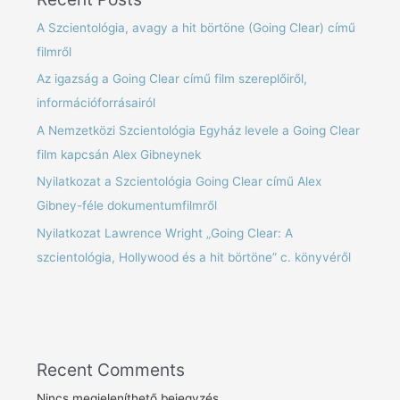
A Szcientológia, avagy a hit börtöne (Going Clear) című
filmről
Az igazság a Going Clear című film szereplőiről,
információforrásairól
A Nemzetközi Szcientológia Egyház levele a Going Clear
film kapcsán Alex Gibneynek
Nyilatkozat a Szcientológia Going Clear című Alex
Gibney-féle dokumentumfilmről
Nyilatkozat Lawrence Wright „Going Clear: A
szcientológia, Hollywood és a hit börtöne” c. könyvéről
Recent Comments
Nincs megjeleníthető bejegyzés.