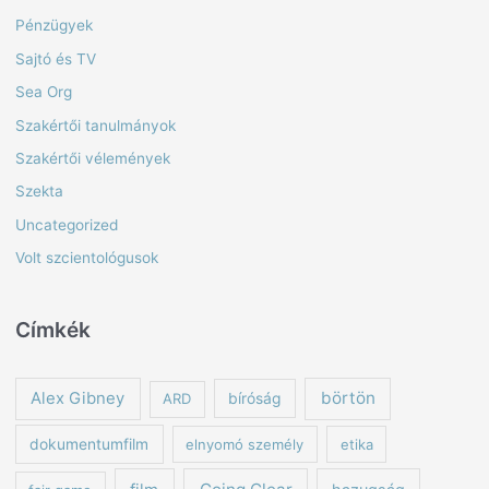
Pénzügyek
Sajtó és TV
Sea Org
Szakértői tanulmányok
Szakértői vélemények
Szekta
Uncategorized
Volt szcientológusok
Címkék
börtön
Alex Gibney
ARD
bíróság
dokumentumfilm
elnyomó személy
etika
Going Clear
hazugság