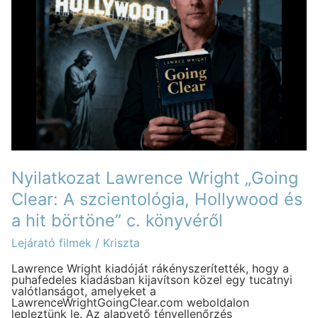
Clear:
A
szcientológia,
Hollywood
és
a
hit
börtöne”
c.
könyvéről
Nyilatkozat Lawrence Wright „Going
Clear: A szcientológia, Hollywood és
a hit börtöne” c. könyvéről
Lejárató filmek
/
Kriszta
Lawrence Wright kiadóját rákényszerítették, hogy a
puhafedeles kiadásban kijavítson közel egy tucatnyi
valótlanságot, amelyeket a
LawrenceWrightGoingClear.com weboldalon
lepleztünk le. Az alapvető tényellenőrzés