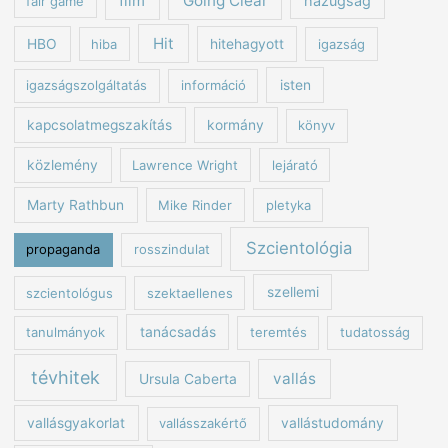
film
fair game
Hit
HBO
hiba
hitehagyott
igazság
igazságszolgáltatás
információ
isten
kapcsolatmegszakítás
kormány
könyv
közlemény
Lawrence Wright
lejárató
Marty Rathbun
Mike Rinder
pletyka
Szcientológia
propaganda
rosszindulat
szcientológus
szektaellenes
szellemi
tanulmányok
tanácsadás
teremtés
tudatosság
tévhitek
vallás
Ursula Caberta
vallásgyakorlat
vallásszakértő
vallástudomány