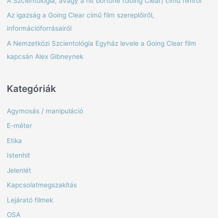
A Szcientológia, avagy a hit börtöne (Going Clear) című filmről
h
Az igazság a Going Clear című film szereplőiről,
f
információforrásairól
o
A Nemzetközi Szcientológia Egyház levele a Going Clear film
r
kapcsán Alex Gibneynek
:
Kategóriák
Agymosás / manipuláció
E-méter
Etika
Istenhit
Jelenlét
Kapcsolatmegszakítás
Lejárató filmek
OSA