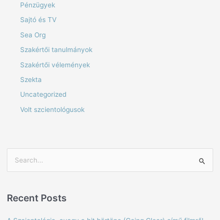
Pénzügyek
Sajtó és TV
Sea Org
Szakértői tanulmányok
Szakértői vélemények
Szekta
Uncategorized
Volt szcientológusok
S
e
a
Recent Posts
r
c