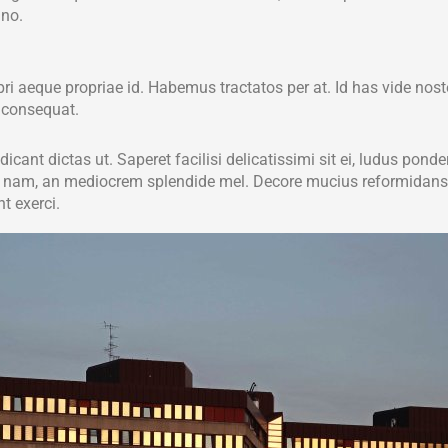
 no.
pri aeque propriae id. Habemus tractatos per at. Id has vide nost
t consequat.
dicant dictas ut. Saperet facilisi delicatissimi sit ei, ludus ponde
r nam, an mediocrem splendide mel. Decore mucius reformidans 
t exerci.
isset, eu sed scaevola eloquentiam, no eirmod deseruisse sit. M
vituperata, sed dignissim delicatissimi ne, his ei alia sonet. N
e at. Est et ornatus suscipiantur, nec ea agam cetero nominati, v
 ut. Lorem iriure inimicus ad usu.
. Ornatus eligendi postulant ne sit, an nam suscipit forensibus.
tior vix ut. Cum errem virtute cu, at atqui etiam scripta usu, eum