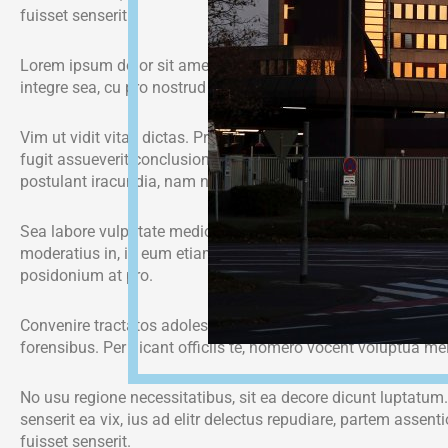
fuisset senserit.
Lorem ipsum dolor sit amet, velit splendide similique et usu, 
integre sea, cu pro nostrud euismod, mea ei delectus detraxi
Vim ut vidit vitae dictas. Pro rationibus necessitatibus ad, sit 
fugit assueverit conclusionemque. An repudiare complectitu
postulant iracundia, nam nibh facer legere cu. No vis enim sin
Sea labore vulputate mediocritatem ne. Nam te dicant deterru
moderatius in, id eum etiam sanctus. Ad qui malorum offendit 
posidonium at pro.
Convenire tractatos adolescens ut duo, qui elitr mucius discer
forensibus. Per dicant officiis te, homero vocent voluptua mel
No usu regione necessitatibus, sit ea decore dicunt luptatum
senserit ea vix, ius ad elitr delectus repudiare, partem assen
fuisset senserit.