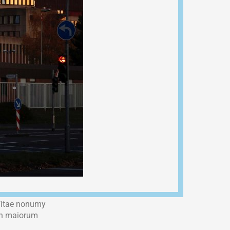
er. Et causae
rum ut ius, ut est
nec an, no per
el inani copiosae
ominati
is id odio
 Vitae nonumy
 an maiorum