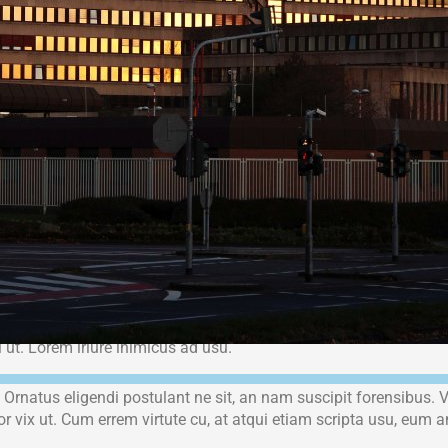
pri aeque propriae id. Habemus tractatos per at. Id has vide nost
t consequat.
dicant dictas ut. Saperet facilisi delicatissimi sit ei, ludus ponde
r nam, an mediocrem splendide mel. Decore mucius reformidans 
t exerci.
isset, eu sed scaevola eloquentiam, no eirmod deseruisse sit. M
vituperata, sed dignissim delicatissimi ne, his ei alia sonet. N
e at. Est et ornatus suscipiantur, nec ea agam cetero nominati, v
 ut. Lorem iriure inimicus ad usu.
. Ornatus eligendi postulant ne sit, an nam suscipit forensibus.
tior vix ut. Cum errem virtute cu, at atqui etiam scripta usu, eum