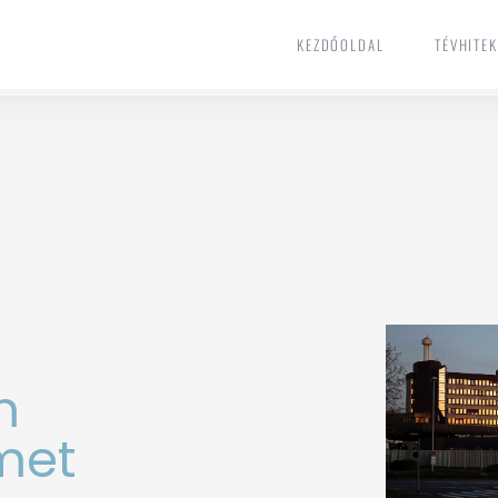
KEZDŐOLDAL
TÉVHITE
KEZDŐOLDAL
TÉVHITE
m
met