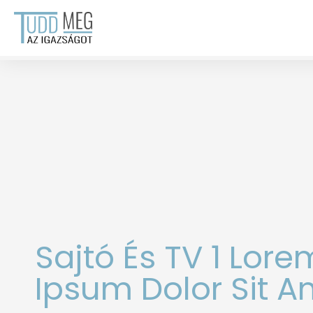
Skip
to
content
Sajtó És TV 1 Lore
Ipsum Dolor Sit A