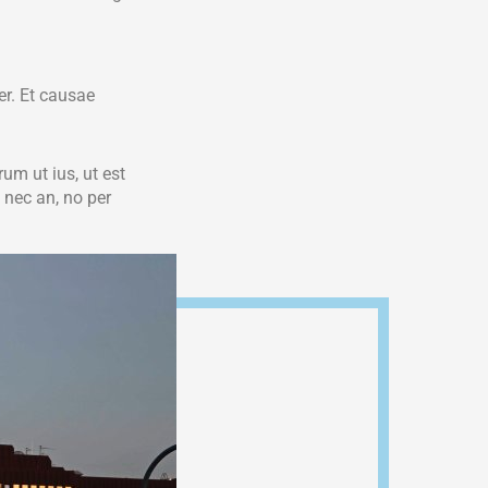
er. Et causae
rum ut ius, ut est
nec an, no per
el inani copiosae
ominati
is id odio
 Vitae nonumy
 an maiorum