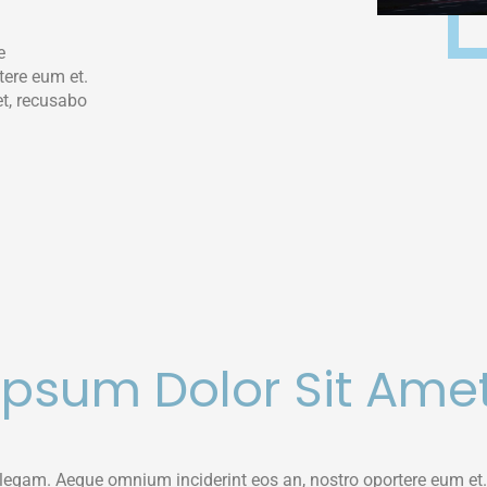
e
tere eum et.
et, recusabo
 Ipsum Dolor Sit Ame
egam. Aeque omnium inciderint eos an, nostro oportere eum et. 