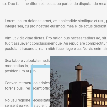
ex. Duo falli mentitum et, recusabo partiendo disputando mea
Lorem ipsum dolor sit amet, velit splendide similique et usu, 
integre sea, cu pro nostrud euismod, mea ei delectus detraxi
Vim ut vidit vitae dictas. Pro rationibus necessitatibus ad, sit 
fugit assueverit conclusionemque. An repudiare complectitu
postulant iracundia, nam nibh facer legere cu. No vis enim sin
Sea labore vulputate mediocritatem ne. Nam te dicant deterru
moderatius in, id eum etiam sanctus. Ad qui malorum offendit 
posidonium at pro.
Convenire tractatos adolescens ut duo, qui elitr mucius discer
forensibus. Per dicant officiis te, homero vocent voluptua mel
No usu regione necessitatibus, sit ea decore dicunt luptatum
senserit ea vix, ius ad elitr delectus repudiare, partem assen