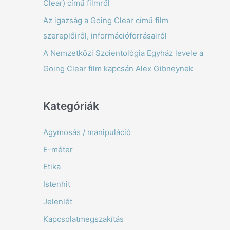
Clear) című filmről
f
Az igazság a Going Clear című film
o
szereplőiről, információforrásairól
r
A Nemzetközi Szcientológia Egyház levele a
:
Going Clear film kapcsán Alex Gibneynek
Kategóriák
Agymosás / manipuláció
E-méter
Etika
Istenhit
Jelenlét
Kapcsolatmegszakítás