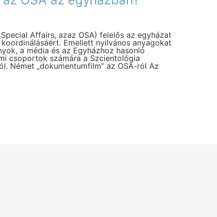
 Special Affairs, azaz OSA) felelős az egyházat
 koordinálásáért. Emellett nyilvános anyagokat
nyok, a média és az Egyházhoz hasonló
lmi csoportok számára a Szcientológia
ról. Német „dokumentumfilm” az OSA-ról Az