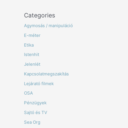
Categories
Agymosás / manipuláció
E-méter
Etika
Istenhit
Jelenlét
Kapcsolatmegszakítás
Lejárató filmek
OSA
Pénzügyek
Sajtó és TV
Sea Org