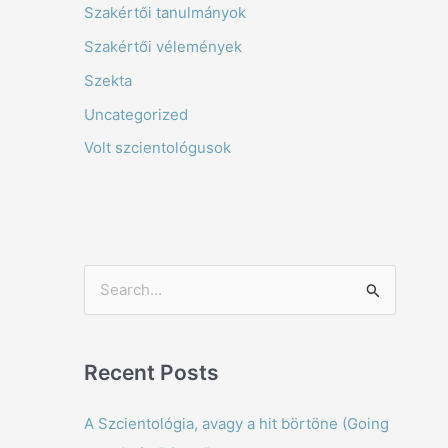
Szakértői tanulmányok
Szakértői vélemények
Szekta
Uncategorized
Volt szcientológusok
S
e
a
Recent Posts
r
c
A Szcientológia, avagy a hit börtöne (Going
h