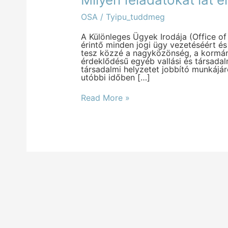
feladatokat
lát
OSA
/
Tyipu_tuddmeg
el
az
OSA
A Különleges Ügyek Irodája (Office of
az
érintő minden jogi ügy vezetéséért és
egyházban?
tesz közzé a nagyközönség, a kormá
érdeklődésű egyéb vallási és társada
társadalmi helyzetet jobbító munkájá
utóbbi időben […]
Read More »