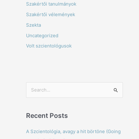
Szakértői tanulmányok
Szakértői vélemények
Szekta
Uncategorized
Volt szcientológusok
S
e
a
Recent Posts
r
c
A Szcientológia, avagy a hit börtöne (Going
h