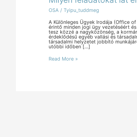
feladatokat
lát
OSA
/
Tyipu_tuddmeg
el
az
OSA
A Különleges Ügyek Irodája (Office of
az
érintő minden jogi ügy vezetéséért és
egyházban?
tesz közzé a nagyközönség, a kormá
érdeklődésű egyéb vallási és társada
társadalmi helyzetet jobbító munkájá
utóbbi időben […]
Read More »