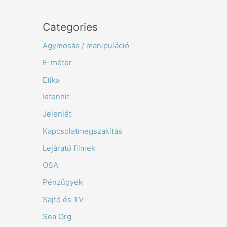
Categories
Agymosás / manipuláció
E-méter
Etika
Istenhit
Jelenlét
Kapcsolatmegszakítás
Lejárató filmek
OSA
Pénzügyek
Sajtó és TV
Sea Org