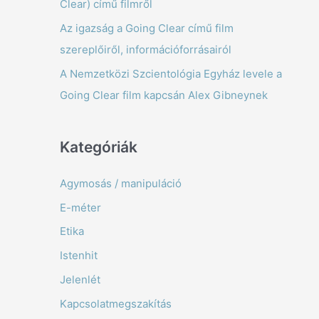
Clear) című filmről
f
Az igazság a Going Clear című film
o
szereplőiről, információforrásairól
r
A Nemzetközi Szcientológia Egyház levele a
:
Going Clear film kapcsán Alex Gibneynek
Kategóriák
Agymosás / manipuláció
E-méter
Etika
Istenhit
Jelenlét
Kapcsolatmegszakítás