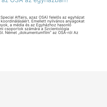
 Special Affairs, azaz OSA) felelős az egyházat
 koordinálásáért. Emellett nyilvános anyagokat
nyok, a média és az Egyházhoz hasonló
lmi csoportok számára a Szcientológia
ról. Német „dokumentumfilm” az OSA-ról Az