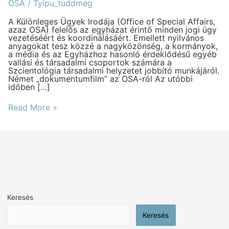
az
OSA
/
Tyipu_tuddmeg
OSA
az
A Különleges Ügyek Irodája (Office of Special Affairs,
egyházban?
azaz OSA) felelős az egyházat érintő minden jogi ügy
vezetéséért és koordinálásáért. Emellett nyilvános
anyagokat tesz közzé a nagyközönség, a kormányok,
a média és az Egyházhoz hasonló érdeklődésű egyéb
vallási és társadalmi csoportok számára a
Szcientológia társadalmi helyzetet jobbító munkájáról.
Német „dokumentumfilm” az OSA-ról Az utóbbi
időben […]
Read More »
Keresés
Keresés