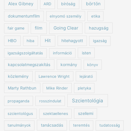
börtön
Alex Gibney
ARD
bíróság
dokumentumfilm
elnyomó személy
etika
Going Clear
film
hazugság
fair game
Hit
HBO
hiba
hitehagyott
igazság
igazságszolgáltatás
információ
isten
kapcsolatmegszakítás
kormány
könyv
közlemény
Lawrence Wright
lejárató
Marty Rathbun
Mike Rinder
pletyka
Szcientológia
propaganda
rosszindulat
szcientológus
szektaellenes
szellemi
tanulmányok
tanácsadás
teremtés
tudatosság