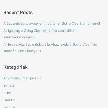
e
a
Recent Posts
r
c
A Szcientológia, avagy a hit börtöne (Going Clear) című filmről
h
Az igazság a Going Clear című film szereplőiről,
f
információforrásairól
o
A Nemzetközi Szcientológia Egyház levele a Going Clear film
r
kapcsán Alex Gibneynek
:
Kategóriák
Agymosás / manipuláció
E-méter
Etika
Istenhit
Jelenlét