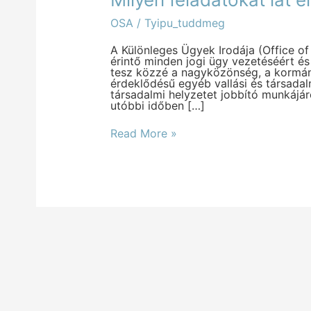
feladatokat
lát
OSA
/
Tyipu_tuddmeg
el
az
OSA
A Különleges Ügyek Irodája (Office of
az
érintő minden jogi ügy vezetéséért és
egyházban?
tesz közzé a nagyközönség, a kormá
érdeklődésű egyéb vallási és társada
társadalmi helyzetet jobbító munkájá
utóbbi időben […]
Read More »