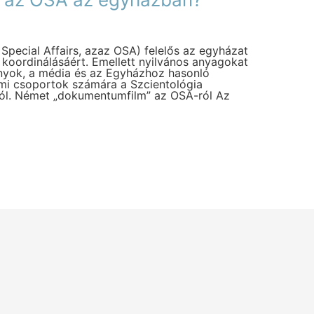
 Special Affairs, azaz OSA) felelős az egyházat
 koordinálásáért. Emellett nyilvános anyagokat
nyok, a média és az Egyházhoz hasonló
lmi csoportok számára a Szcientológia
ról. Német „dokumentumfilm” az OSA-ról Az