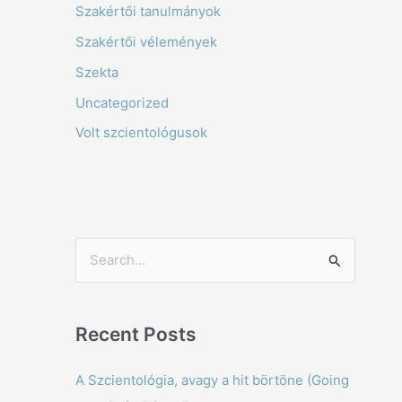
Szakértői tanulmányok
Szakértői vélemények
Szekta
Uncategorized
Volt szcientológusok
S
e
a
Recent Posts
r
c
A Szcientológia, avagy a hit börtöne (Going
h