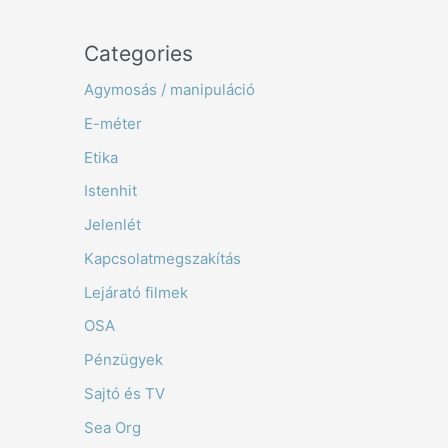
Categories
Agymosás / manipuláció
E-méter
Etika
Istenhit
Jelenlét
Kapcsolatmegszakítás
Lejárató filmek
OSA
Pénzügyek
Sajtó és TV
Sea Org