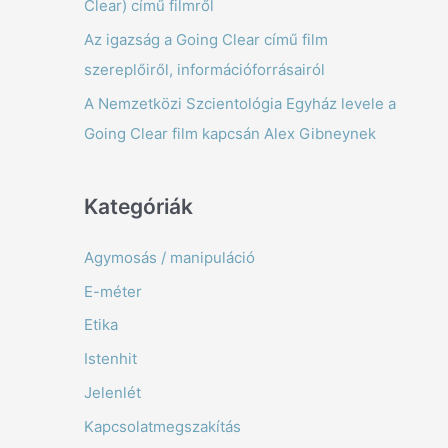
Clear) című filmről
f
Az igazság a Going Clear című film
o
szereplőiről, információforrásairól
r
A Nemzetközi Szcientológia Egyház levele a
:
Going Clear film kapcsán Alex Gibneynek
Kategóriák
Agymosás / manipuláció
E-méter
Etika
Istenhit
Jelenlét
Kapcsolatmegszakítás