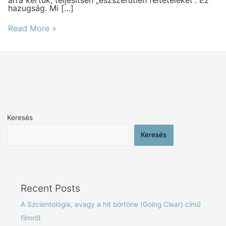
arra kértük, teljesítsen „észszerűtlen feltételeket”. Ez
hazugság. Mi […]
Read More »
Keresés
Keresés
Recent Posts
A Szcientológia, avagy a hit börtöne (Going Clear) című
filmről