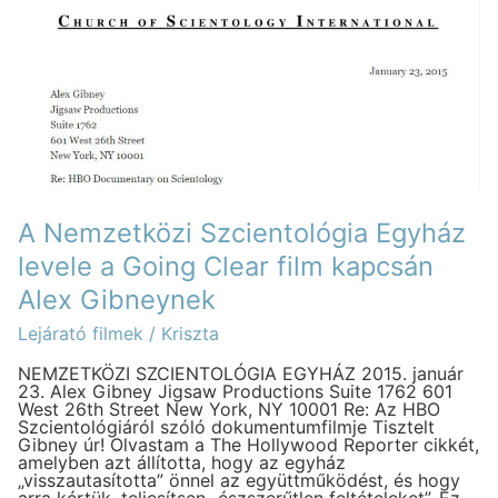
levele
a
Going
Clear
film
kapcsán
Alex
Gibneynek
A Nemzetközi Szcientológia Egyház
levele a Going Clear film kapcsán
Alex Gibneynek
Lejárató filmek
/
Kriszta
NEMZETKÖZI SZCIENTOLÓGIA EGYHÁZ 2015. január
23. Alex Gibney Jigsaw Productions Suite 1762 601
West 26th Street New York, NY 10001 Re: Az HBO
Szcientológiáról szóló dokumentumfilmje Tisztelt
Gibney úr! Olvastam a The Hollywood Reporter cikkét,
amelyben azt állította, hogy az egyház
„visszautasította” önnel az együttműködést, és hogy