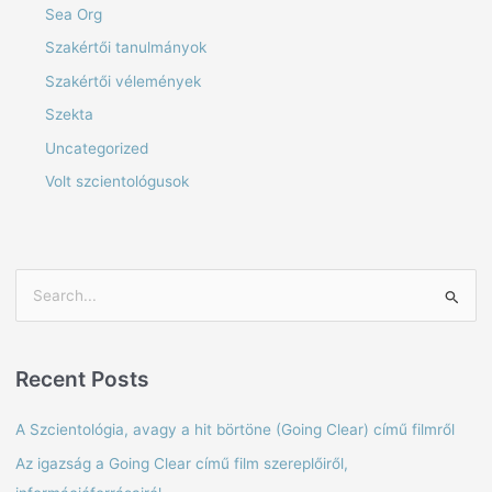
Sea Org
Szakértői tanulmányok
Szakértői vélemények
Szekta
Uncategorized
Volt szcientológusok
S
e
a
Recent Posts
r
c
A Szcientológia, avagy a hit börtöne (Going Clear) című filmről
h
Az igazság a Going Clear című film szereplőiről,
f