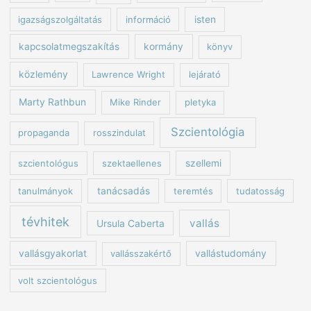
igazságszolgáltatás
információ
isten
kapcsolatmegszakítás
kormány
könyv
közlemény
Lawrence Wright
lejárató
Marty Rathbun
Mike Rinder
pletyka
Szcientológia
propaganda
rosszindulat
szcientológus
szektaellenes
szellemi
tanulmányok
tanácsadás
teremtés
tudatosság
tévhitek
vallás
Ursula Caberta
vallásgyakorlat
vallásszakértő
vallástudomány
volt szcientológus