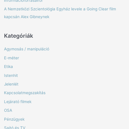
információforrásairól
o
A Nemzetközi Szcientológia Egyház levele a Going Clear film
r
kapcsán Alex Gibneynek
:
Kategóriák
Agymosás / manipuláció
E-méter
Etika
Istenhit
Jelenlét
Kapcsolatmegszakítás
Lejárató filmek
OSA
Pénzügyek
Sajtó és TV