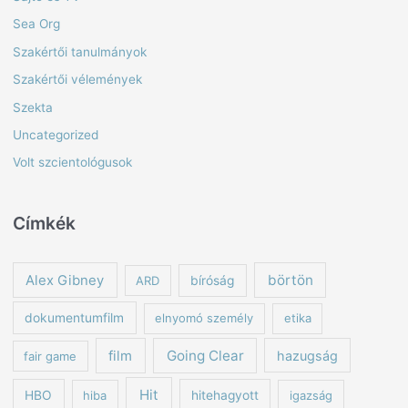
Sea Org
Szakértői tanulmányok
Szakértői vélemények
Szekta
Uncategorized
Volt szcientológusok
Címkék
börtön
Alex Gibney
ARD
bíróság
dokumentumfilm
elnyomó személy
etika
Going Clear
film
hazugság
fair game
Hit
HBO
hiba
hitehagyott
igazság