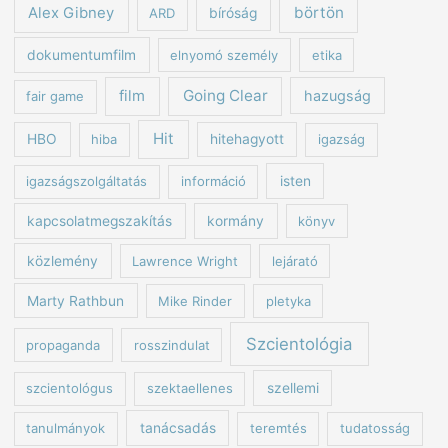
börtön
Alex Gibney
ARD
bíróság
dokumentumfilm
elnyomó személy
etika
Going Clear
film
hazugság
fair game
Hit
HBO
hiba
hitehagyott
igazság
igazságszolgáltatás
információ
isten
kapcsolatmegszakítás
kormány
könyv
közlemény
Lawrence Wright
lejárató
Marty Rathbun
Mike Rinder
pletyka
Szcientológia
propaganda
rosszindulat
szcientológus
szektaellenes
szellemi
tanulmányok
tanácsadás
teremtés
tudatosság