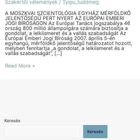
Bíróság
Szakértői vélemények
/
Tyipu_tuddmeg
határozata
–
A MOSZKVAI SZCIENTOLÓGIA EGYHÁZ MÉRFÖLDKŐ
Oroszország
JELENTŐSÉGŰ PERT NYERT AZ EURÓPAI EMBERI
JOGI BÍRÓSÁGON Az Európai Tanács jogszabálya 46
ország 800 millió állampolgára számára biztosítja a
gondolat, a lelkiismeret és a vallás szabadságát Az
Európai Emberi Jogi Bíróság 2007. április 5-én
egyhangú, mérföldkő jelentőségű határozatot hozott,
melyben fenntartja „a gondolat, a lelkiismeret és a
vallás szabadságát”, […]
Read More »
Keresés
Keresés