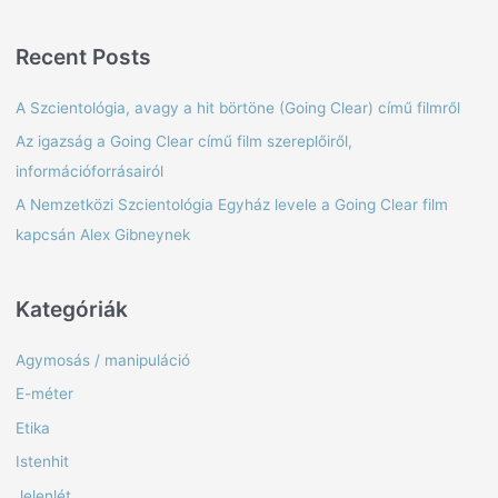
e
a
Recent Posts
r
c
A Szcientológia, avagy a hit börtöne (Going Clear) című filmről
h
Az igazság a Going Clear című film szereplőiről,
f
információforrásairól
o
A Nemzetközi Szcientológia Egyház levele a Going Clear film
r
kapcsán Alex Gibneynek
:
Kategóriák
Agymosás / manipuláció
E-méter
Etika
Istenhit
Jelenlét