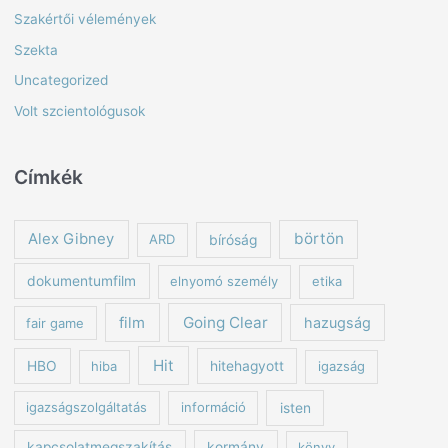
Szakértői vélemények
Szekta
Uncategorized
Volt szcientológusok
Címkék
börtön
Alex Gibney
ARD
bíróság
dokumentumfilm
elnyomó személy
etika
Going Clear
film
hazugság
fair game
Hit
HBO
hiba
hitehagyott
igazság
igazságszolgáltatás
információ
isten
kapcsolatmegszakítás
kormány
könyv