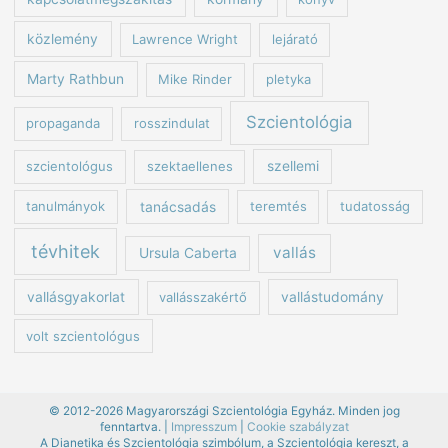
közlemény
Lawrence Wright
lejárató
Marty Rathbun
Mike Rinder
pletyka
Szcientológia
propaganda
rosszindulat
szcientológus
szektaellenes
szellemi
tanulmányok
tanácsadás
teremtés
tudatosság
tévhitek
vallás
Ursula Caberta
vallásgyakorlat
vallásszakértő
vallástudomány
volt szcientológus
© 2012-2026 Magyarországi Szcientológia Egyház. Minden jog
fenntartva. |
Impresszum
|
Cookie szabályzat
A Dianetika és Szcientológia szimbólum, a Szcientológia kereszt, a