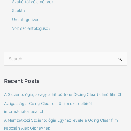
Szakértői vélemények
Szekta
Uncategorized
Volt szcientológusok
S
e
a
Recent Posts
r
c
A Szcientológia, avagy a hit börtöne (Going Clear) című filmről
h
Az igazság a Going Clear című film szereplőiről,
f
információforrásairól
o
A Nemzetközi Szcientológia Egyház levele a Going Clear film
r
kapcsán Alex Gibneynek
: