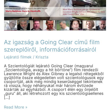
Clear
című
film
szereplőiről,
információforrásairól
Az igazság a Going Clear című film
szereplőiről, információforrásairól
Lejárató filmek
/
Kriszta
A Szcientológiát lejárató Going Clear (magyarul
„Szcientológia, avagy a hit börtöne”) film rendezői
Lawrence Wright és Alex Gibney a legalsó rétegekből
gyűjtötte össze elégedetlen volt szcientológusok egy
csoportját, akik még mindig keserűséggel tekintenek
rá vissza, hogy néhányukat már három évtizede
kizárták az egyházból. A csoport élén egy önjelölt
„guru” áll, aki létrehozott egy kis szcientológiaellenes
[…]
Read More »