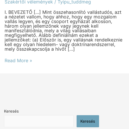
írta:
Szakértői vélemények
/
Tyipu_tuddmeg
Frank
K.
I. BEVEZETŐ […] Mint összehasonlító vallástudós, azt
Flinn,
a nézetet vallom, hogy ahhoz, hogy egy mozgalom
Ph.D.
vallás legyen, és egy csoport egyházat alkosson,
három olyan jellemzőnek vagy jegynek kell
manifesztálódnia, mely a világ vallásaiban
megfigyelhető. Alább definiálnám ezeket a
jellemzőket: (a) Először is, egy vallásnak rendelkeznie
kell egy olyan hiedelem- vagy doktrínarendszerrel,
mely összekapcsolja a hívőt […]
Read More »
Keresés
Keresés