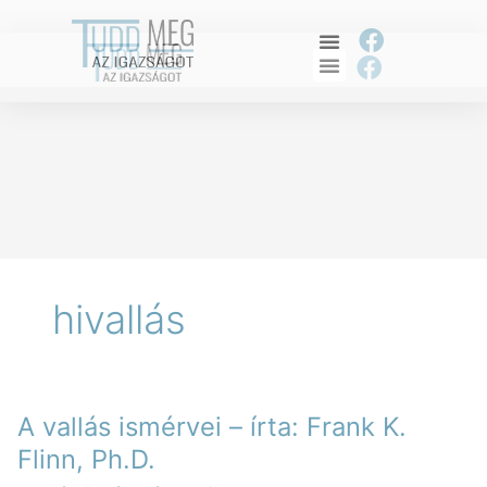
Skip
to
F
content
F
a
a
c
c
e
e
b
b
o
o
o
o
k
k
hivallás
A
A vallás ismérvei – írta: Frank K.
vallás
ismérvei
Flinn, Ph.D.
–