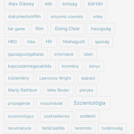
börtön
Alex Gibney
ARD
bíróság
dokumentumfilm
elnyomó személy
etika
Going Clear
film
hazugság
fair game
Hit
HBO
hiba
hitehagyott
igazság
igazságszolgáltatás
információ
isten
kapcsolatmegszakítás
kormány
könyv
közlemény
Lawrence Wright
lejárató
Marty Rathbun
Mike Rinder
pletyka
Szcientológia
propaganda
rosszindulat
szcientológus
szektaellenes
szellemi
tanulmányok
tanácsadás
teremtés
tudatosság