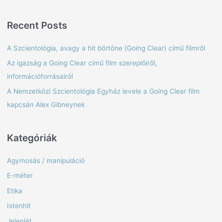
e
a
Recent Posts
r
c
A Szcientológia, avagy a hit börtöne (Going Clear) című filmről
h
Az igazság a Going Clear című film szereplőiről,
f
információforrásairól
o
A Nemzetközi Szcientológia Egyház levele a Going Clear film
r
kapcsán Alex Gibneynek
:
Kategóriák
Agymosás / manipuláció
E-méter
Etika
Istenhit
Jelenlét