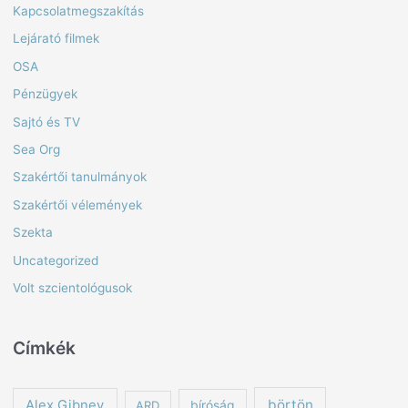
Kapcsolatmegszakítás
Lejárató filmek
OSA
Pénzügyek
Sajtó és TV
Sea Org
Szakértői tanulmányok
Szakértői vélemények
Szekta
Uncategorized
Volt szcientológusok
Címkék
börtön
Alex Gibney
ARD
bíróság