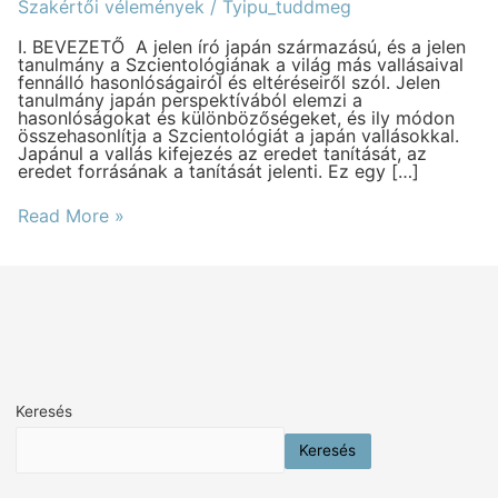
más
Szakértői vélemények
/
Tyipu_tuddmeg
vallások
között
I. BEVEZETŐ A jelen író japán származású, és a jelen
–
tanulmány a Szcientológiának a világ más vallásaival
írta
fennálló hasonlóságairól és eltéréseiről szól. Jelen
Fumio
tanulmány japán perspektívából elemzi a
Sawada
hasonlóságokat és különbözőségeket, és ily módon
összehasonlítja a Szcientológiát a japán vallásokkal.
Japánul a vallás kifejezés az eredet tanítását, az
eredet forrásának a tanítását jelenti. Ez egy […]
Read More »
Keresés
Keresés