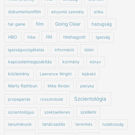
dokumentumfilm
elnyomó személy
etika
Going Clear
film
hazugság
fair game
Hit
HBO
hiba
hitehagyott
igazság
igazságszolgáltatás
információ
isten
kapcsolatmegszakítás
kormány
könyv
közlemény
Lawrence Wright
lejárató
Marty Rathbun
Mike Rinder
pletyka
Szcientológia
propaganda
rosszindulat
szcientológus
szektaellenes
szellemi
tanulmányok
tanácsadás
teremtés
tudatosság