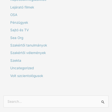
Lejárató filmek
OSA
Pénzügyek
Sajtó és TV
Sea Org
Szakértői tanulmányok
Szakértői vélemények
Szekta
Uncategorized
Volt szcientológusok
S
e