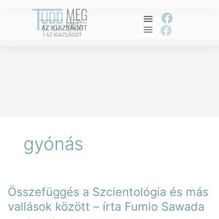
Skip
to
F
content
F
a
a
c
c
e
e
b
b
o
o
o
o
k
k
gyónás
Összefüggés
Összefüggés a Szcientológia és más
a
Szcientológia
vallások között – írta Fumio Sawada
és