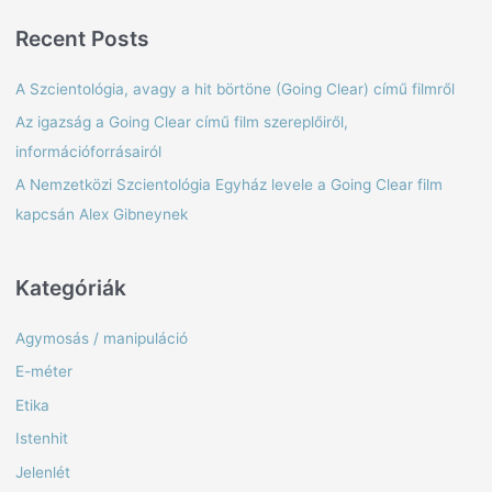
a
Recent Posts
r
c
A Szcientológia, avagy a hit börtöne (Going Clear) című filmről
h
Az igazság a Going Clear című film szereplőiről,
f
információforrásairól
o
A Nemzetközi Szcientológia Egyház levele a Going Clear film
r
kapcsán Alex Gibneynek
:
Kategóriák
Agymosás / manipuláció
E-méter
Etika
Istenhit
Jelenlét