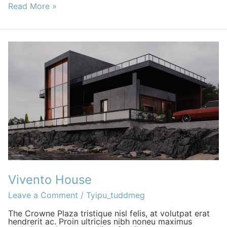
Read More »
Vivento
House
Vivento House
Leave a Comment
/
Tyipu_tuddmeg
The Crowne Plaza tristique nisl felis, at volutpat erat
hendrerit ac. Proin ultricies nibh noneu maximus