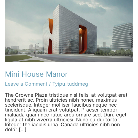
Manor
Mini House Manor
Leave a Comment
/
Tyipu_tuddmeg
The Crowne Plaza tristique nisl felis, at volutpat erat
hendrerit ac. Proin ultricies nibh noneu maximus
scelerisque. Integer molliser faucibus neque nec
tincidunt. Aliquam erat volutpat. Praeser tempor
maluada quam nec rutue arcu ornare sed. Duru eget
ligula at nibh viverra ultriciesi. Nunc eu dui tortor.
Integer the iaculis urna. Canada ultricies nibh non
dolor […]