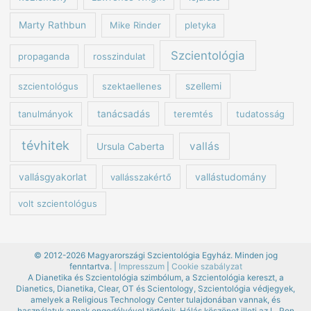
Marty Rathbun
Mike Rinder
pletyka
Szcientológia
propaganda
rosszindulat
szcientológus
szektaellenes
szellemi
tanulmányok
tanácsadás
teremtés
tudatosság
tévhitek
vallás
Ursula Caberta
vallásgyakorlat
vallásszakértő
vallástudomány
volt szcientológus
© 2012-2026 Magyarországi Szcientológia Egyház. Minden jog
fenntartva. |
Impresszum
|
Cookie szabályzat
A Dianetika és Szcientológia szimbólum, a Szcientológia kereszt, a
Dianetics, Dianetika, Clear, OT és Scientology, Szcientológia védjegyek,
amelyek a Religious Technology Center tulajdonában vannak, és
használatuk annak engedélyével történik. Hálás köszönet illeti az L. Ron