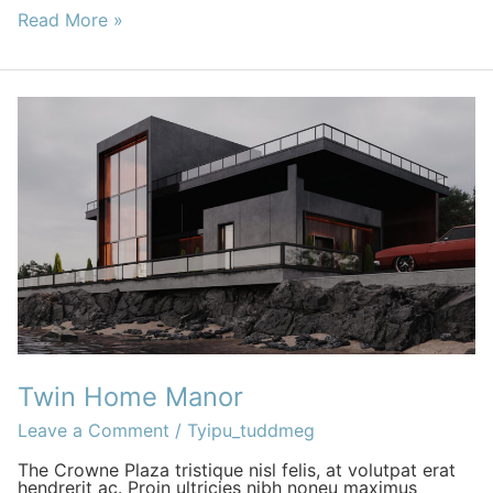
Read More »
Twin
Home
Manor
Twin Home Manor
Leave a Comment
/
Tyipu_tuddmeg
The Crowne Plaza tristique nisl felis, at volutpat erat
hendrerit ac. Proin ultricies nibh noneu maximus