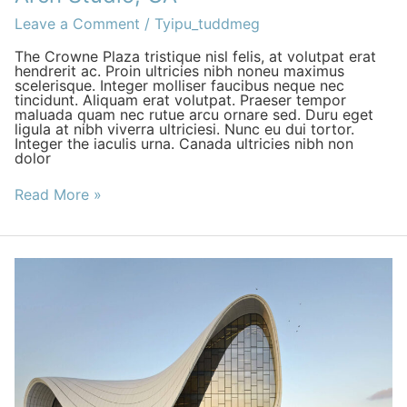
Studio,
CA
Leave a Comment
/
Tyipu_tuddmeg
The Crowne Plaza tristique nisl felis, at volutpat erat
hendrerit ac. Proin ultricies nibh noneu maximus
scelerisque. Integer molliser faucibus neque nec
tincidunt. Aliquam erat volutpat. Praeser tempor
maluada quam nec rutue arcu ornare sed. Duru eget
ligula at nibh viverra ultriciesi. Nunc eu dui tortor.
Integer the iaculis urna. Canada ultricies nibh non
dolor
Read More »
Geometric
Building