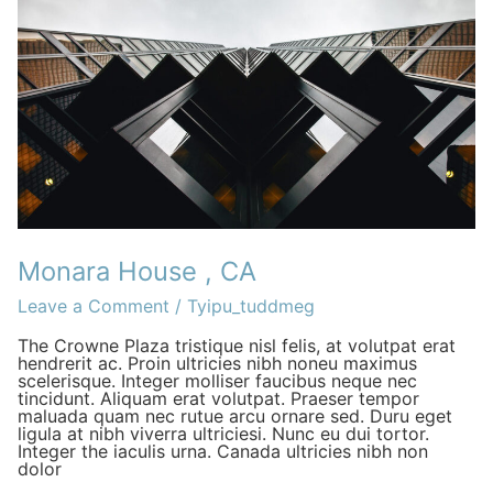
,
CA
Monara House , CA
Leave a Comment
/
Tyipu_tuddmeg
The Crowne Plaza tristique nisl felis, at volutpat erat
hendrerit ac. Proin ultricies nibh noneu maximus
scelerisque. Integer molliser faucibus neque nec
tincidunt. Aliquam erat volutpat. Praeser tempor
maluada quam nec rutue arcu ornare sed. Duru eget
ligula at nibh viverra ultriciesi. Nunc eu dui tortor.
Integer the iaculis urna. Canada ultricies nibh non
dolor