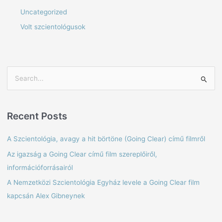
Uncategorized
Volt szcientológusok
S
e
a
Recent Posts
r
c
A Szcientológia, avagy a hit börtöne (Going Clear) című filmről
h
Az igazság a Going Clear című film szereplőiről,
f
információforrásairól
o
A Nemzetközi Szcientológia Egyház levele a Going Clear film
r
kapcsán Alex Gibneynek
: