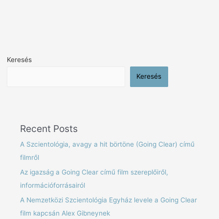
Keresés
Keresés
Recent Posts
A Szcientológia, avagy a hit börtöne (Going Clear) című
filmről
Az igazság a Going Clear című film szereplőiről,
információforrásairól
A Nemzetközi Szcientológia Egyház levele a Going Clear
film kapcsán Alex Gibneynek