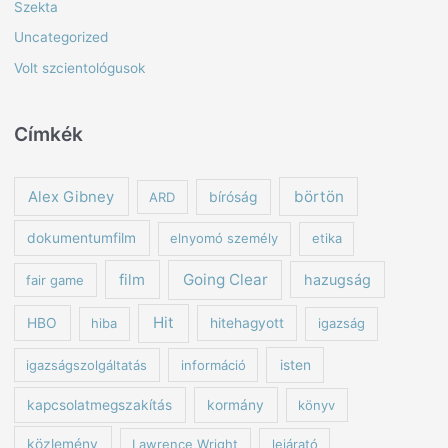
Szekta
Uncategorized
Volt szcientológusok
Címkék
börtön
Alex Gibney
ARD
bíróság
dokumentumfilm
elnyomó személy
etika
Going Clear
film
hazugság
fair game
Hit
HBO
hiba
hitehagyott
igazság
igazságszolgáltatás
információ
isten
kapcsolatmegszakítás
kormány
könyv
közlemény
Lawrence Wright
lejárató