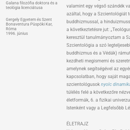
Galana filozófia doktora és a
valamint egy végső szándék va
teológia licenciátusa
azáltal, hogy a Szcientológiát 
Gergely Egyetem és Szent
buddhizmussal, a hinduizmussa
Bonaventura Püspöki Kar,
Róma
a következtetésre jut: „Teológu
1996. június
keresztül tanulmányoztam a Szc
Szcientológia a szó legteljeseb
buddhizmus és a Védák) rámuta
kezdheti megismerni és szeretni
amelynek segítségével az egyé
kapcsolatban, hogy saját maga h
szcientológusok
nyolc dinamik
túlélés felé a következőre nézve
életformák, 6. a fizikai univer
Istenként vagy a Legfelsőbb Lé
ÉLETRAJZ