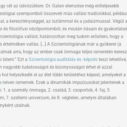
gy cél az üdvözülésre. Dr. Galan elemzése még erőteljesebb
teológiai szempontból összeveti más vallási tradíciókkal, példáu
l, a kereszténységgel, az iszlámmal és a judaizmussal. Végül a
si és filozófusi nézőpontomból, és miután írásain és gyakorlatai
ientológia vallást, határozottan meg tudom erősíteni, hogy a
b értelmében vallás. […] A Szcientológiának már a gyökerei (a
tnak arra, hogy az ember csak önmaga teljes ismeretén keresz
 Istent.” Ezt a
Szcientológia-auditálás és -képzés
teszi lehetővé,
n nagyobb tudatosságot és bizonyosságot érhet el azzal
ol helyezkedik el az élet többi területéhez képest, amelyeket a
a
néven ismernek. Ezek a dinamikák impulzusokat jelentenek a
: 1. a személy önmaga, 2. család, 3. csoportok, 4. faj, 5.
zum, 7. szellemi univerzum, és 8. végtelen, amelyre általában
nyként utalnak.