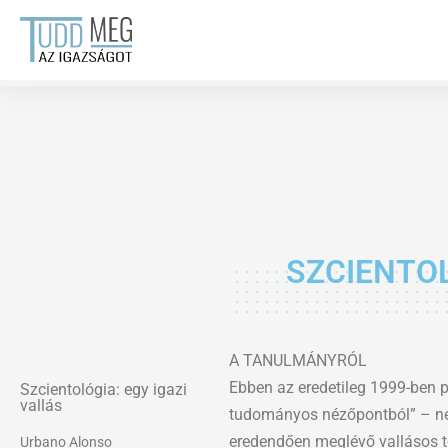
Skip
to
content
SZCIENTOL
A TANULMÁNYRÓL
Ebben az eredetileg 1999-ben p
Szcientológia: egy igazi
vallás
tudományos nézőpontból” – né
eredendően meglévő vallásos ter
Urbano Alonso