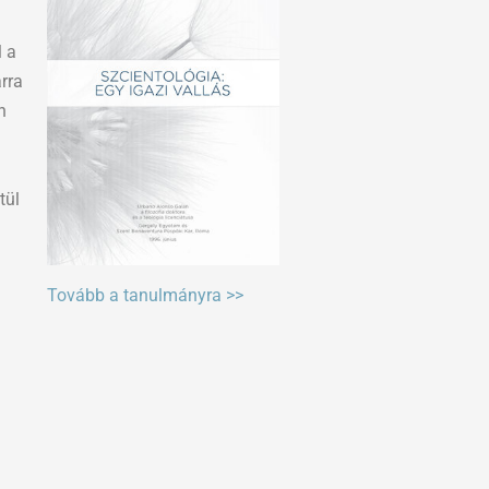
l a
rra
n
tül
Tovább a tanulmányra >>