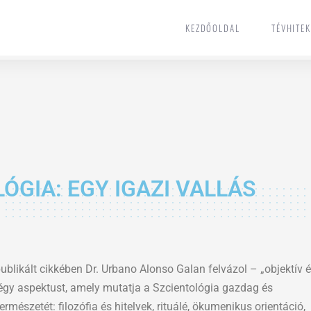
KEZDŐOLDAL
TÉVHITE
KEZDŐOLDAL
TÉVHITE
ÓGIA: EGY IGAZI VALLÁS
ublikált cikkében Dr. Urbano Alonso Galan felvázol – „objektív 
gy aspektust, amely mutatja a Szcientológia gazdag és
mészetét: filozófia és hitelvek, rituálé, ökumenikus orientáció,